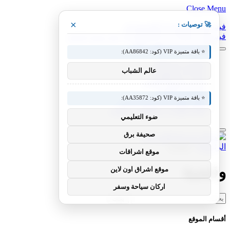
Close Menu
×
🚀 توصيات :
فيسبوك
X (Twitter)
الانستغرام
فيسبوك
X (Twitter)
الانستغرام
بينتيريست
فيميو
⭐ باقة متميزة VIP (كود: AA86842):
معدات وصناعات
عالم الشباب
سيارات ومعدات
مختبر معرفة التقني
منوعات التقنية
⭐ باقة متميزة VIP (كود: AA35872):
عالم المحركات والسيارات
آفاق الطيران والطيران التقني
ضوء التعليمي
صحيفة برق
الرئيسية
»
وقضية
موقع اشراقات
وقضية
موقع اشراق اون لاين
اركان سياحة وسفر
البحث
عن:
أقسام الموقع