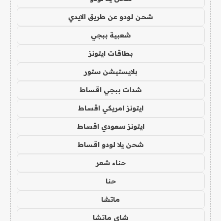
شحن لودو عن طريق الايدي
شعبية ببجي
بطاقات ايتونز
بلايستيشن ستور
شدات ببجي اقساط
ايتونز امريكي اقساط
ايتونز سعودي اقساط
شحن يلا لودو اقساط
حناء شعر
حنا
ماتشا
شاي ماتشا