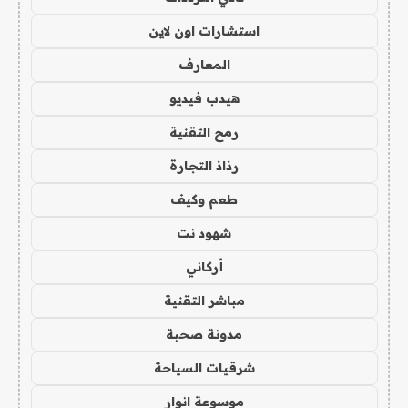
استشارات اون لاين
المعارف
هيدب فيديو
رمح التقنية
رذاذ التجارة
طعم وكيف
شهود نت
أركاني
مباشر التقنية
مدونة صحبة
شرقيات السياحة
موسوعة انوار