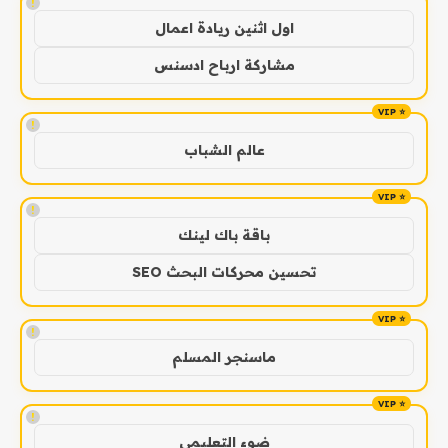
!
اول اثنين ريادة اعمال
مشاركة ارباح ادسنس
!
عالم الشباب
!
باقة باك لينك
تحسين محركات البحث SEO
!
ماسنجر المسلم
!
ضوء التعليمي