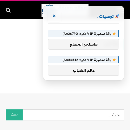
×
توصيات :
الرئيسية
»
وكأس
باقة متميزة VIP (كود: AA26790):
وكأس
ماسنجر المسلم
باقة متميزة VIP (كود: AA86842):
عالم الشباب