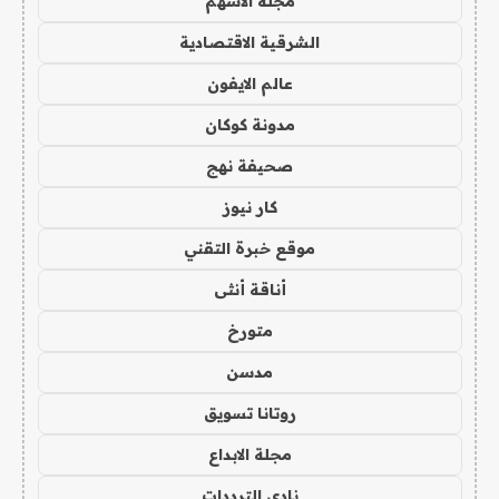
مجلة الاسهم
الشرقية الاقتصادية
عالم الايفون
مدونة كوكان
صحيفة نهج
كار نيوز
موقع خبرة التقني
أناقة أنثى
متورخ
مدسن
روتانا تسويق
مجلة الابداع
نادي الترددات