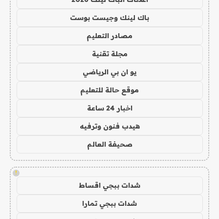
باك لينك وجيست بوست
مصادر التعليم
مجلة تقنية
يو ان بي الرياضي
موقع حالة للتعليم
اخبار 24 ساعة
هيدب فنون وترفيه
صحيفة العالم
!
شدات ببجي اقساط
شدات ببجي تمارا