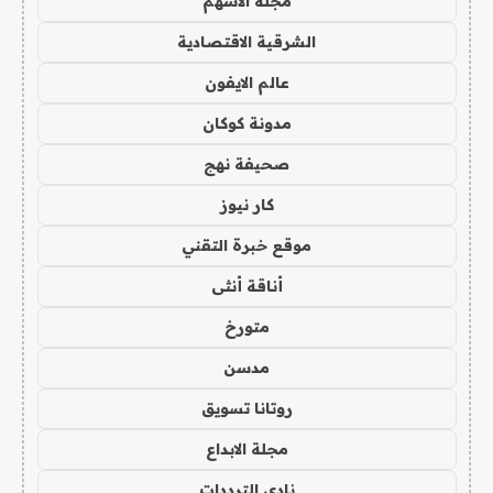
مجلة الاسهم
الشرقية الاقتصادية
عالم الايفون
مدونة كوكان
صحيفة نهج
كار نيوز
موقع خبرة التقني
أناقة أنثى
متورخ
مدسن
روتانا تسويق
مجلة الابداع
نادي الترددات