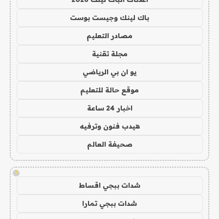
باك لينك وجيست بوست
مصادر التعليم
مجلة تقنية
يو ان بي الرياضي
موقع حالة للتعليم
اخبار 24 ساعة
هيدب فنون وترفيه
صحيفة العالم
!
شدات ببجي اقساط
شدات ببجي تمارا