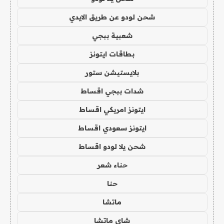
شحن لودو عن طريق الايدي
شعبية ببجي
بطاقات ايتونز
بلايستيشن ستور
شدات ببجي اقساط
ايتونز امريكي اقساط
ايتونز سعودي اقساط
شحن يلا لودو اقساط
حناء شعر
حنا
ماتشا
شاي ماتشا