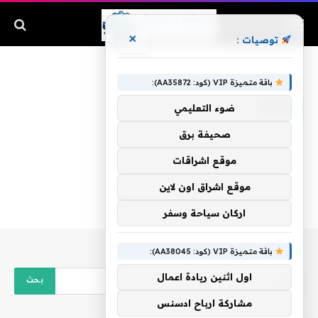
×
توصيات :
الرئيسية
»
وكالة
باقة متميزة VIP (كود: AA35872):
وكالة
ضوء التعليمي
صحيفة برق
موقع اشراقات
موقع اشراق اون لاين
اركان سياحة وسفر
باقة متميزة VIP (كود: AA38045):
اول اثنين ريادة اعمال
مشاركة ارباح ادسنس