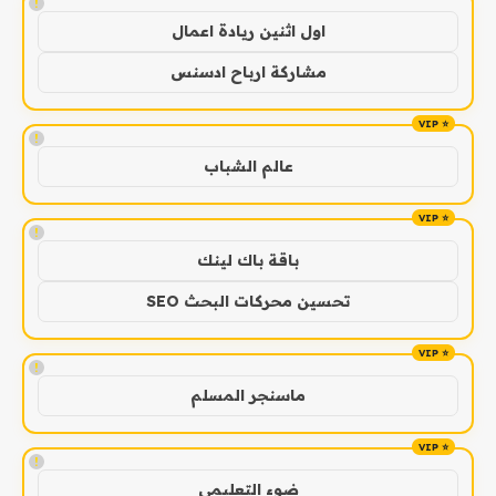
!
اول اثنين ريادة اعمال
مشاركة ارباح ادسنس
!
عالم الشباب
!
باقة باك لينك
تحسين محركات البحث SEO
!
ماسنجر المسلم
!
ضوء التعليمي