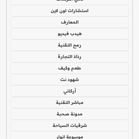
استشارات اون لاين
المعارف
هيدب فيديو
رمح التقنية
رذاذ التجارة
طعم وكيف
شهود نت
أركاني
مباشر التقنية
مدونة صحبة
شرقيات السياحة
موسوعة انوار