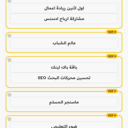
!
اول اثنين ريادة اعمال
مشاركة ارباح ادسنس
!
عالم الشباب
!
باقة باك لينك
تحسين محركات البحث SEO
!
ماسنجر المسلم
!
ضوء التعليمي