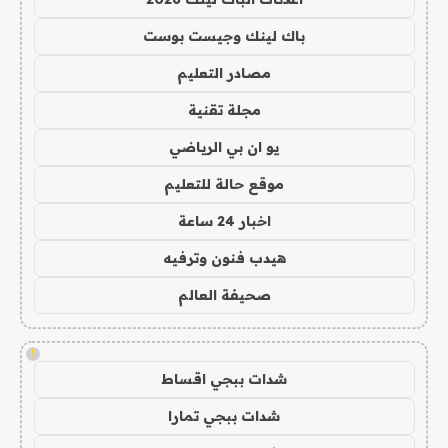
باك لينك وجيست بوست
مصادر التعليم
مجلة تقنية
يو ان بي الرياضي
موقع حالة للتعليم
اخبار 24 ساعة
هيدب فنون وترفيه
صحيفة العالم
!
شدات ببجي اقساط
شدات ببجي تمارا