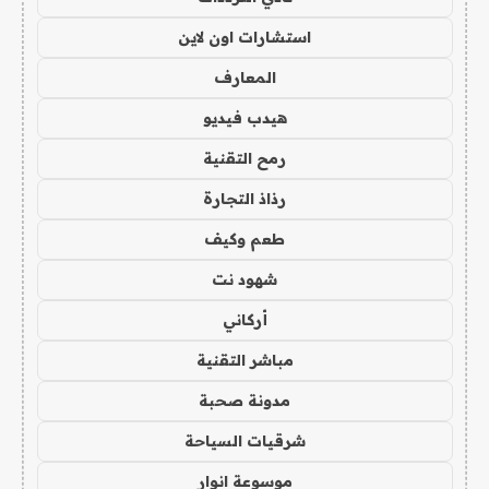
استشارات اون لاين
المعارف
هيدب فيديو
رمح التقنية
رذاذ التجارة
طعم وكيف
شهود نت
أركاني
مباشر التقنية
مدونة صحبة
شرقيات السياحة
موسوعة انوار