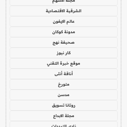
مجلة الاسهم
الشرقية الاقتصادية
عالم الايفون
مدونة كوكان
صحيفة نهج
كار نيوز
موقع خبرة التقني
أناقة أنثى
متورخ
مدسن
روتانا تسويق
مجلة الابداع
نادي الترددات