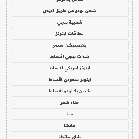
شحن لودو عن طريق الايدي
شعبية ببجي
بطاقات ايتونز
بلايستيشن ستور
شدات ببجي اقساط
ايتونز امريكي اقساط
ايتونز سعودي اقساط
شحن يلا لودو اقساط
حناء شعر
حنا
ماتشا
شاي ماتشا