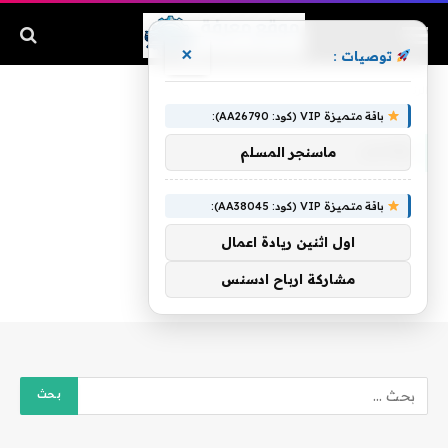
×
توصيات :
الرئيسية
»
وكسر
باقة متميزة VIP (كود: AA26790):
وكسر
ماسنجر المسلم
باقة متميزة VIP (كود: AA38045):
اول اثنين ريادة اعمال
مشاركة ارباح ادسنس