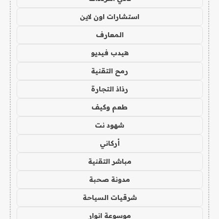
استشارات اون لاين
المعارف
هيدب فيديو
رمح التقنية
رذاذ التجارة
طعم وكيف
شهود نت
أركاني
مباشر التقنية
مدونة صحبة
شرقيات السياحة
موسوعة انوار