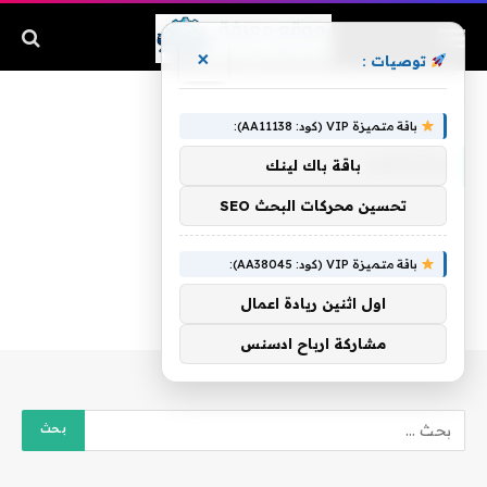
×
توصيات :
الرئيسية
»
ومحاميه
باقة متميزة VIP (كود: AA11138):
ومحاميه
باقة باك لينك
تحسين محركات البحث SEO
باقة متميزة VIP (كود: AA38045):
اول اثنين ريادة اعمال
مشاركة ارباح ادسنس