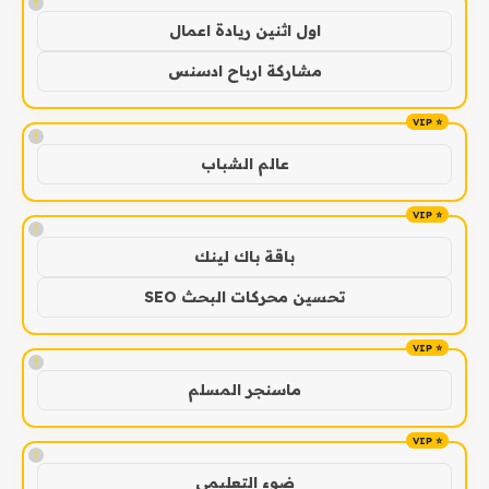
!
اول اثنين ريادة اعمال
مشاركة ارباح ادسنس
!
عالم الشباب
!
باقة باك لينك
تحسين محركات البحث SEO
!
ماسنجر المسلم
!
ضوء التعليمي