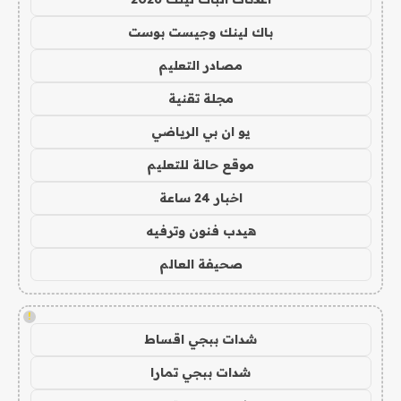
باك لينك وجيست بوست
مصادر التعليم
مجلة تقنية
يو ان بي الرياضي
موقع حالة للتعليم
اخبار 24 ساعة
هيدب فنون وترفيه
صحيفة العالم
!
شدات ببجي اقساط
شدات ببجي تمارا