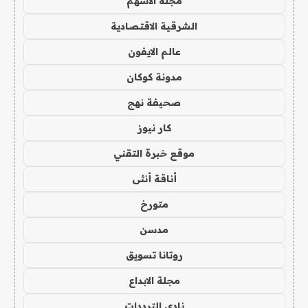
مجلة الاسهم
الشرقية الاقتصادية
عالم الايفون
مدونة كوكان
صحيفة نهج
كار نيوز
موقع خبرة التقني
أناقة أنثى
متورخ
مدسن
روتانا تسويق
مجلة الابداع
نادي الترددات