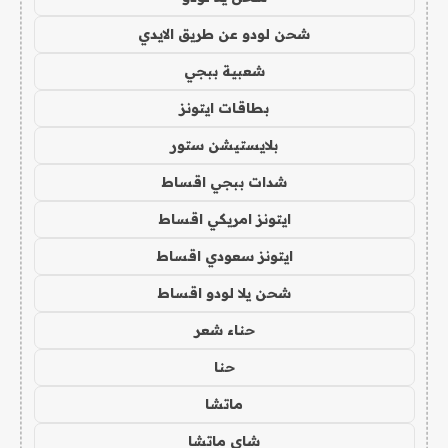
شحن لودو عن طريق الايدي
شعبية ببجي
بطاقات ايتونز
بلايستيشن ستور
شدات ببجي اقساط
ايتونز امريكي اقساط
ايتونز سعودي اقساط
شحن يلا لودو اقساط
حناء شعر
حنا
ماتشا
شاي ماتشا