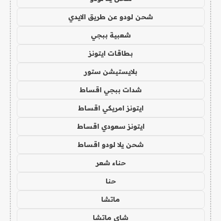
شحن لودو عن طريق الايدي
شعبية ببجي
بطاقات ايتونز
بلايستيشن ستور
شدات ببجي اقساط
ايتونز امريكي اقساط
ايتونز سعودي اقساط
شحن يلا لودو اقساط
حناء شعر
حنا
ماتشا
شاي ماتشا