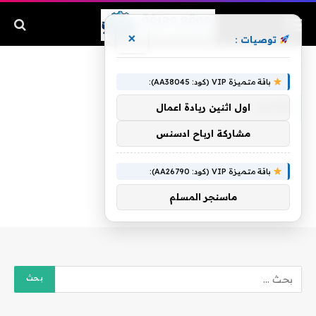
×
توصيات :
الرئيسية
»
ومدير
باقة متميزة VIP (كود: AA38045):
ومدير
اول اثنين ريادة اعمال
مشاركة ارباح ادسنس
باقة متميزة VIP (كود: AA26790):
ماسنجر المسلم