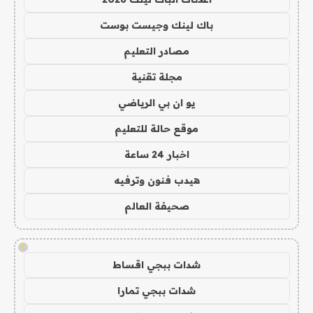
باك لينك وجيست بوست
مصادر التعليم
مجلة تقنية
يو ان بي الرياضي
موقع حالة للتعليم
اخبار 24 ساعة
هيدب فنون وترفيه
صحيفة العالم
!
شدات ببجي اقساط
شدات ببجي تمارا