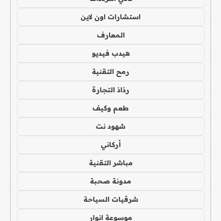
استشارات اون لاين
المعارف
هيدب فيديو
رمح التقنية
رذاذ التجارة
طعم وكيف
شهود نت
أركاني
مباشر التقنية
مدونة صحبة
شرقيات السياحة
موسوعة انوار