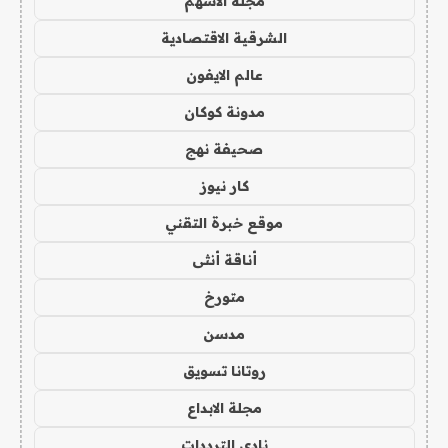
مجلة الاسهم
الشرقية الاقتصادية
عالم الايفون
مدونة كوكان
صحيفة نهج
كار نيوز
موقع خبرة التقني
أناقة أنثى
متورخ
مدسن
روتانا تسويق
مجلة الابداع
نادي الترددات