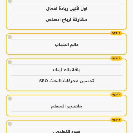
!
اول اثنين ريادة اعمال
مشاركة ارباح ادسنس
!
عالم الشباب
!
باقة باك لينك
تحسين محركات البحث SEO
!
ماسنجر المسلم
!
ضوء التعليمي