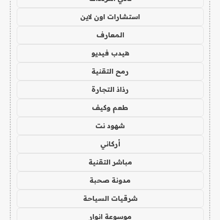
استشارات اون لاين
المعارف
هيدب فيديو
رمح التقنية
رذاذ التجارة
طعم وكيف
شهود نت
أركاني
مباشر التقنية
مدونة صحبة
شرقيات السياحة
موسوعة انوار