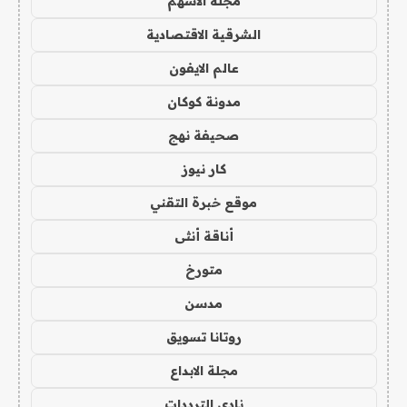
مجلة الاسهم
الشرقية الاقتصادية
عالم الايفون
مدونة كوكان
صحيفة نهج
كار نيوز
موقع خبرة التقني
أناقة أنثى
متورخ
مدسن
روتانا تسويق
مجلة الابداع
نادي الترددات