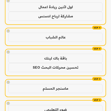
!
اول اثنين ريادة اعمال
مشاركة ارباح ادسنس
!
عالم الشباب
!
باقة باك لينك
تحسين محركات البحث SEO
!
ماسنجر المسلم
!
ضوء التعليمي