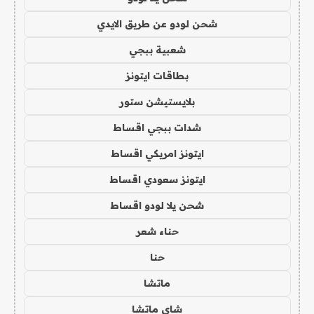
شحن لودو عن طريق الايدي
شعبية ببجي
بطاقات ايتونز
بلايستيشن ستور
شدات ببجي اقساط
ايتونز امريكي اقساط
ايتونز سعودي اقساط
شحن يلا لودو اقساط
حناء شعر
حنا
ماتشا
شاي ماتشا