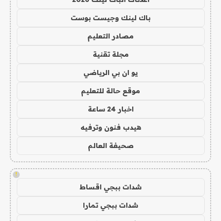
باك لينك وجيست بوست
مصادر التعليم
مجلة تقنية
يو ان بي الرياضي
موقع حالة للتعليم
اخبار 24 ساعة
هيدب فنون وترفيه
صحيفة العالم
!
شدات ببجي اقساط
شدات ببجي تمارا