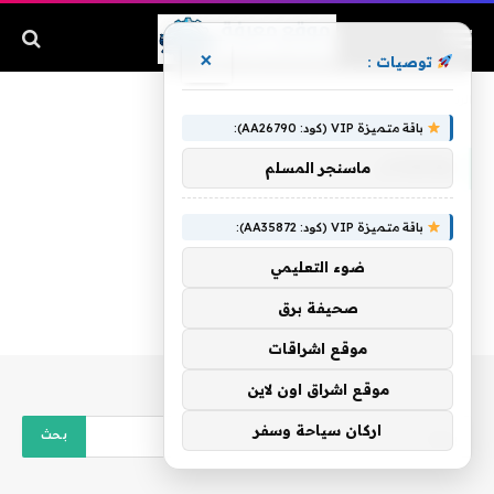
×
توصيات :
الرئيسية
»
ومصادر
باقة متميزة VIP (كود: AA26790):
ومصادر
ماسنجر المسلم
باقة متميزة VIP (كود: AA35872):
ضوء التعليمي
صحيفة برق
موقع اشراقات
موقع اشراق اون لاين
اركان سياحة وسفر