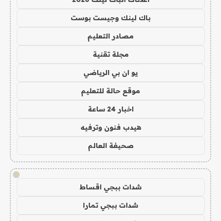
باك لينك وجيست بوست
مصادر التعليم
مجلة تقنية
يو ان بي الرياضي
موقع حالة للتعليم
اخبار 24 ساعة
هيدب فنون وترفيه
صحيفة العالم
!
شدات ببجي اقساط
شدات ببجي تمارا