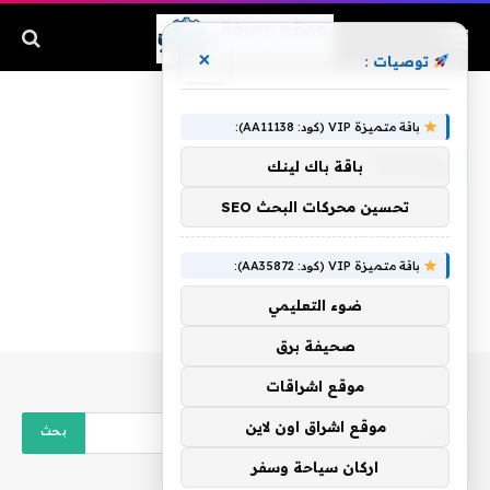
×
توصيات :
الرئيسية
»
ووجهها
باقة متميزة VIP (كود: AA11138):
ووجهها
باقة باك لينك
تحسين محركات البحث SEO
باقة متميزة VIP (كود: AA35872):
ضوء التعليمي
صحيفة برق
موقع اشراقات
موقع اشراق اون لاين
اركان سياحة وسفر