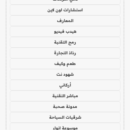
استشارات اون لاين
المعارف
هيدب فيديو
رمح التقنية
رذاذ التجارة
طعم وكيف
شهود نت
أركاني
مباشر التقنية
مدونة صحبة
شرقيات السياحة
موسوعة انوار