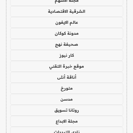
مجلة الاسهم
الشرقية الاقتصادية
عالم الايفون
مدونة كوكان
صحيفة نهج
كار نيوز
موقع خبرة التقني
أناقة أنثى
متورخ
مدسن
روتانا تسويق
مجلة الابداع
نادي الترددات