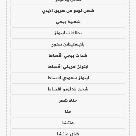
شحن لودو عن طريق الايدي
شعبية ببجي
بطاقات ايتونز
بلايستيشن ستور
شدات ببجي اقساط
ايتونز امريكي اقساط
ايتونز سعودي اقساط
شحن يلا لودو اقساط
حناء شعر
حنا
ماتشا
شاي ماتشا