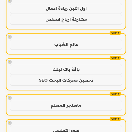
!
اول اثنين ريادة اعمال
مشاركة ارباح ادسنس
!
عالم الشباب
!
باقة باك لينك
تحسين محركات البحث SEO
!
ماسنجر المسلم
!
ضوء التعليمي