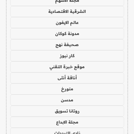
مجلة الاسهم
الشرقية الاقتصادية
عالم الايفون
مدونة كوكان
صحيفة نهج
كار نيوز
موقع خبرة التقني
أناقة أنثى
متورخ
مدسن
روتانا تسويق
مجلة الابداع
نادي الترددات