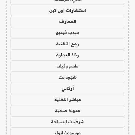
استشارات اون لاين
المعارف
هيدب فيديو
رمح التقنية
رذاذ التجارة
طعم وكيف
شهود نت
أركاني
مباشر التقنية
مدونة صحبة
شرقيات السياحة
موسوعة انوار