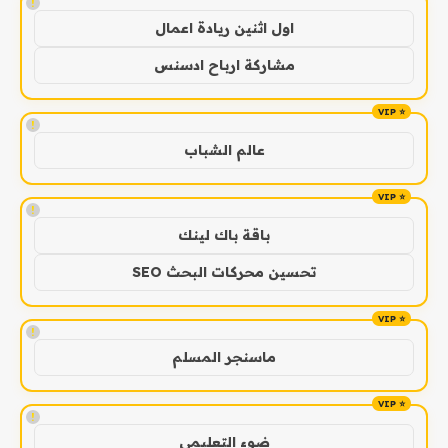
!
اول اثنين ريادة اعمال
مشاركة ارباح ادسنس
!
عالم الشباب
!
باقة باك لينك
تحسين محركات البحث SEO
!
ماسنجر المسلم
!
ضوء التعليمي