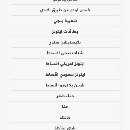
شحن لودو عن طريق الايدي
شعبية ببجي
بطاقات ايتونز
بلايستيشن ستور
شدات ببجي اقساط
ايتونز امريكي اقساط
ايتونز سعودي اقساط
شحن يلا لودو اقساط
حناء شعر
حنا
ماتشا
شاي ماتشا