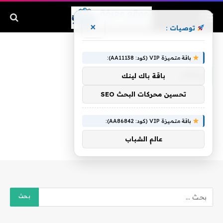
×
توصيات :
الرئيسية
»
ويأكل
باقة متميزة VIP (كود: AA11138):
ويأكل
باقة باك لينك
تحسين محركات البحث SEO
باقة متميزة VIP (كود: AA86842):
عالم الشباب