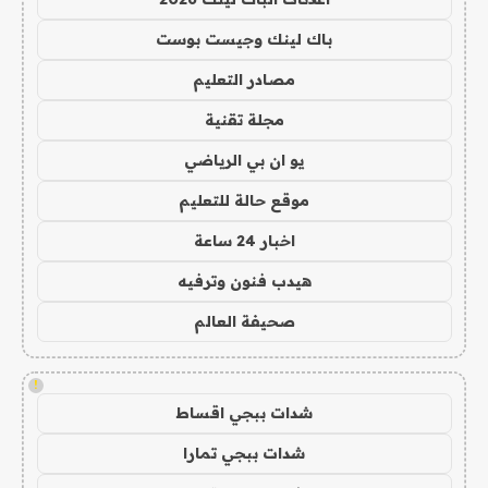
باك لينك وجيست بوست
مصادر التعليم
مجلة تقنية
يو ان بي الرياضي
موقع حالة للتعليم
اخبار 24 ساعة
هيدب فنون وترفيه
صحيفة العالم
!
شدات ببجي اقساط
شدات ببجي تمارا