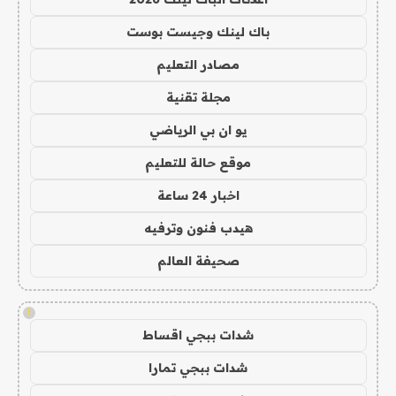
باك لينك وجيست بوست
مصادر التعليم
مجلة تقنية
يو ان بي الرياضي
موقع حالة للتعليم
اخبار 24 ساعة
هيدب فنون وترفيه
صحيفة العالم
!
شدات ببجي اقساط
شدات ببجي تمارا