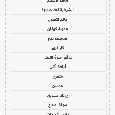
مجلة الاسهم
الشرقية الاقتصادية
عالم الايفون
مدونة كوكان
صحيفة نهج
كار نيوز
موقع خبرة التقني
أناقة أنثى
متورخ
مدسن
روتانا تسويق
مجلة الابداع
نادي الترددات