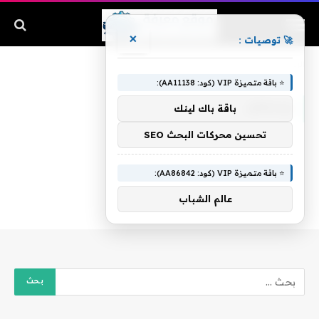
×
🚀 توصيات :
الرئيسية
»
ويحتفل
⭐ باقة متميزة VIP (كود: AA11138):
ويحتفل
باقة باك لينك
تحسين محركات البحث SEO
⭐ باقة متميزة VIP (كود: AA86842):
عالم الشباب