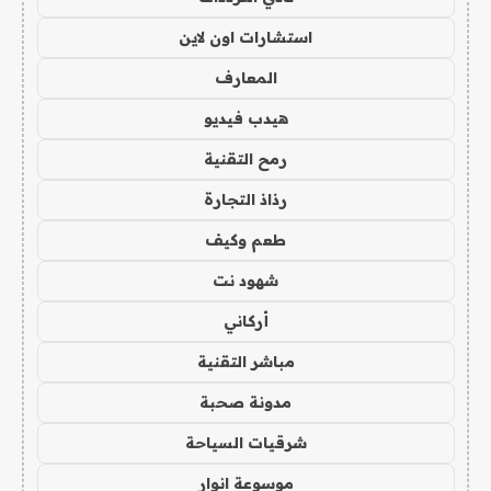
استشارات اون لاين
المعارف
هيدب فيديو
رمح التقنية
رذاذ التجارة
طعم وكيف
شهود نت
أركاني
مباشر التقنية
مدونة صحبة
شرقيات السياحة
موسوعة انوار