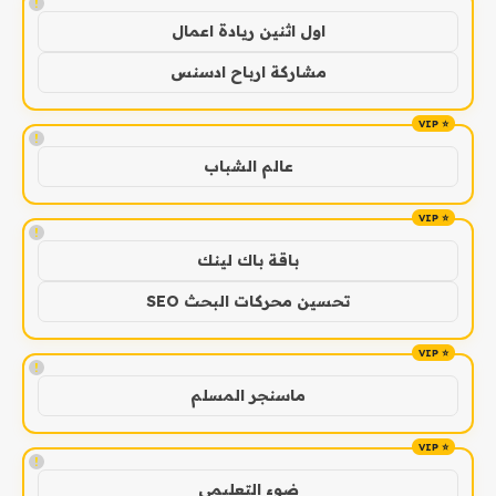
!
اول اثنين ريادة اعمال
مشاركة ارباح ادسنس
!
عالم الشباب
!
باقة باك لينك
تحسين محركات البحث SEO
!
ماسنجر المسلم
!
ضوء التعليمي