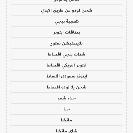
شحن لودو عن طريق الايدي
شعبية ببجي
بطاقات ايتونز
بلايستيشن ستور
شدات ببجي اقساط
ايتونز امريكي اقساط
ايتونز سعودي اقساط
شحن يلا لودو اقساط
حناء شعر
حنا
ماتشا
شاي ماتشا