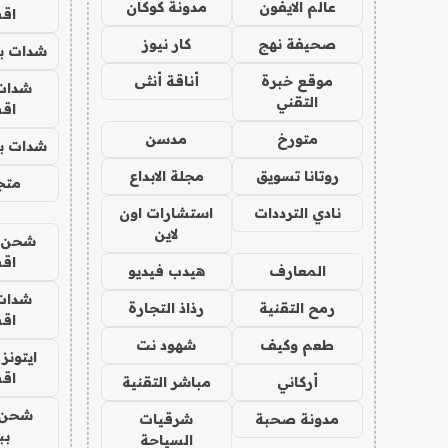
عالم الايفون
مدونة كوكان
اق
صحيفة نهج
كار نيوز
شدات بب
موقع خبرة
أناقة أنثى
شدات
التقني
اق
متورخ
مدسن
شدات بب
روتانا تسويق
مجلة الابداع
متجر 
نادي الترددات
استشارات اون
لاين
شحن يل
اق
المعارف
هيدب فيديو
شدات
رمح التقنية
رذاذ التجارة
اق
طعم وكيف
شهود نت
ايتونز
اق
أركاني
مباشر التقنية
شحن 
مدونة صحبة
شرقيات
بب
السياحة