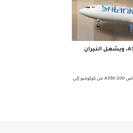
البرق يضرب محرك الطائرة السريلانكية A330، ويشعل النيران
في 12 يونيو، عادت طائرة الخطوط الجوية السريلانكية إيرباص A330-200 من كولومبو إلى