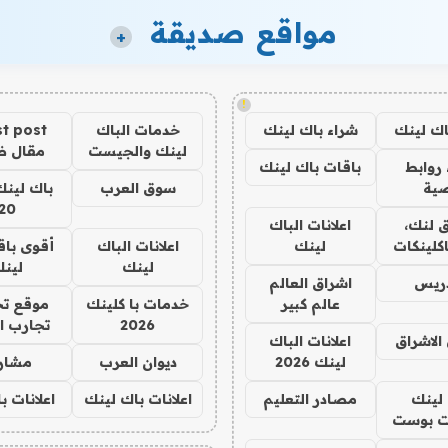
مواقع صديقة
+
!
اك لينك
شراء باك لينك
خدمات الباك
t post
لينك والجيست
مقال 
روابط
باقات باك لينك
ية
سوق العرب
باك لينك
20
 لنك،
اعلانات الباك
كلينكات
لينك
اعلانات الباك
أقوى باق
لينك
لين
دريس
اشراق العالم
عالم كبير
خدمات با كلينك
موقع تج
2026
تجارب ا
الاشراق
اعلانات الباك
لينك 2026
ديوان العرب
مشار
لينك
مصادر التعليم
اعلانات باك لينك
اعلانات ب
 بوست