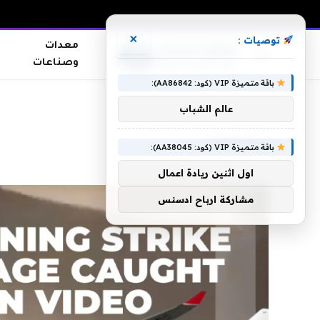
×
توصيات :
معدات
وصناعات
باقة متميزة VIP (كود: AA86842):
الرئيسية
»
ويشعل
عالم الشباب
ويشعل
باقة متميزة VIP (كود: AA38045):
اول اثنين ريادة اعمال
مشاركة ارباح ادسنس