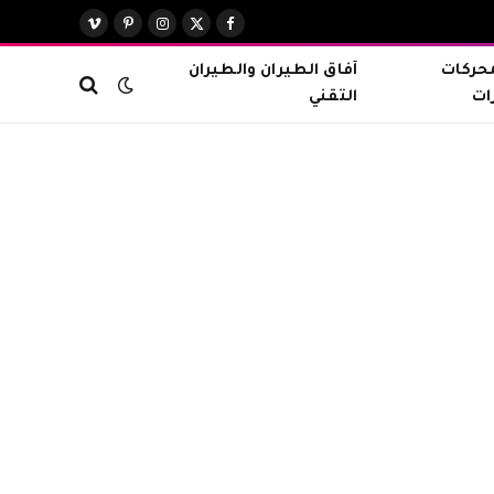
X
فيسبوك
الانستغرام
بينتيريست
فيميو
(Twitter)
محركات
آفاق الطيران والطيران
ات
التقني