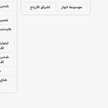
شحن يل
موسوعة انوار
اشراق الأرباح
شعبية
بلايستي
ايتونز
اق
شحن يل
اق
ح
شاي 