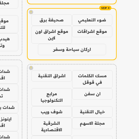
مجلة 
!
ضوء التعليمي
صحيفة برق
موقع
للت
موقع اشراقات
موقع اشراق اون
لاين
هيدب
وتر
اركان سياحة وسفر
!
شدات
مسك الكلمات
اشراق التقنية
اق
في قوقل
شدات
ان سفن
مرابع
تم
التكنولوجيا
شدات بب
خيال التقنية
شوف ويب
ايتونز
مجلة الاسهم
الشرقية
اق
الاقتصادية
شدات