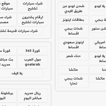
شراء سيارات
موقع ش
ا لودو
شحن لودو عن
تشليح
سيارات 
طريق الايدي
ارقام يشترون
شراء سي
 ببجي
بطاقات ايتونز
سيارات تشليح
مصدو
شن ستور
شدات ببجي
شراء سيارات قديمة تشلي
اقساط
 امريكي
ايتونز سعودي
ساط
اقساط
كورة 365
كورة س
ا لودو
حناء شعر
جول العرب
بث مباشر
ساط
goalarab
مدريد ا
نا
ماتشا
يلا لايف
ماتشا
شدات ببجي
تمارا
ريال مدريد
برشلونة 
مباشر اليوم
اليو