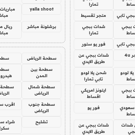
ساط
تمارا
yalla shoot
مباريات 
جي تابي
متجر تقسيط
مباش
 ببجي
شدات ببجي
برشلونة مباشر
ريال م
ساط
تمارا
مباش
جي تابي
فور يو ستور
4u
شدات ببجي عن
سطحة الرياض
سطح
طريق الايدي
سطحة بين
سطح
ا لودو
شحن يلا لودو
المدن
هيدرو
ساط
تابي تمارا
سطحة شمال
سطحة 
 ببجي
ايتونز امريكي
الرياض
الري
ساط
اقساط
سطحة جنوب
اقرب س
 سعودي
فور يو
الرياض
ساط
تشليح
شراء سي
شدات
شدات ببجي عن
سكرا
جي
طريق الايدي