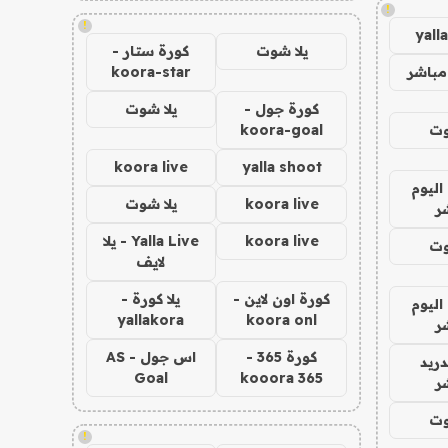
!
!
yall
يلا شوت
كورة ستار -
مباشر
koora-star
كورة جول -
يلا شوت
وت
koora-goal
koora live
yalla shoot
اليوم
koora live
يلا شوت
ر
koora live
Yalla Live - يلا
وت
لايف
كورة اون لاين -
يلا كورة -
اليوم
yallakora
koora onl
ر
كورة 365 -
اس جول - AS
دريد
Goal
kooora 365
ر
وت
!