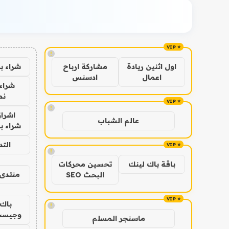
!
شراء ب
اول اثنين ريادة
مشاركة ارباح
اعمال
ادسنس
شراء 
نص
!
اشراق
عالم الشباب
شراء با
الت
!
باقة باك لينك
تحسين محركات
منتدى 
البحث SEO
باك 
!
وجيست
ماسنجر المسلم