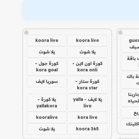
!
!
koora live
koora live
gues
ضيف
يلا شوت
يلا شوت
 باقة
كورة اون لاين -
كورة جول -
kora goal
kora onli
ة باك
كورة ستار -
سوريا لايف
ك
kora star
اربنا
يلا لايف - yalla
يلا كورة -
لحياه
yallakora
live
يع
kooralive
kora live
اكلينك
koora 365
يلا شوت