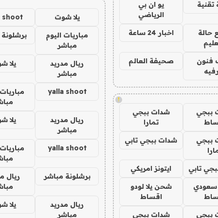
تقنية
يو ان بي
الرياضي
يلا شوت
a shoot
 حالة
اخبار 24 ساعة
مباريات اليوم
برشلونة 
عليم
مباشر
 فنون
صحيفة العالم
ريال مدريد
يلا ش
فيه
مباشر
yalla shoot
مباريات 
!
مباش
 ببجي
شدات ببجي
ريال مدريد
يلا ش
ساط
تمارا
مباشر
 ببجي
شدات ببجي تابي
yalla shoot
مباريات 
ارا
مباش
جي تابي
ايتونز امريكي
برشلونة مباشر
ريال م
 سعودي
شحن يلا لودو
مباش
ساط
اقساط
ريال مدريد
يلا ش
 ببجي
شدات ببجي
مباشر