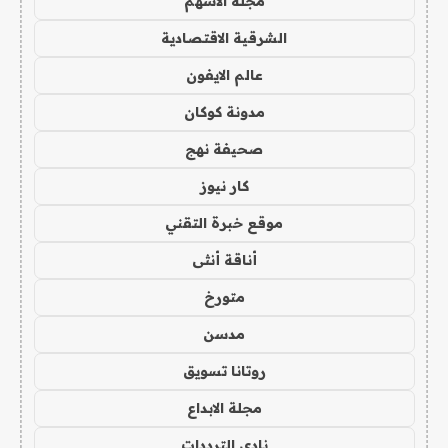
مجلة الاسهم
الشرقية الاقتصادية
عالم الايفون
مدونة كوكان
صحيفة نهج
كار نيوز
موقع خبرة التقني
أناقة أنثى
متورخ
مدسن
روتانا تسويق
مجلة الابداع
نادي الترددات