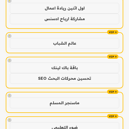
!
اول اثنين ريادة اعمال
مشاركة ارباح ادسنس
!
عالم الشباب
!
باقة باك لينك
تحسين محركات البحث SEO
!
ماسنجر المسلم
!
ضوء التعليمي