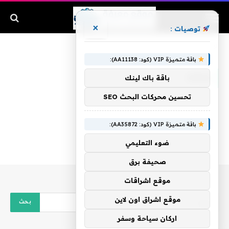
×
توصيات :
الرئيسية
»
ويكبد
باقة متميزة VIP (كود: AA11138):
ويكبد
باقة باك لينك
تحسين محركات البحث SEO
باقة متميزة VIP (كود: AA35872):
ضوء التعليمي
صحيفة برق
موقع اشراقات
موقع اشراق اون لاين
اركان سياحة وسفر