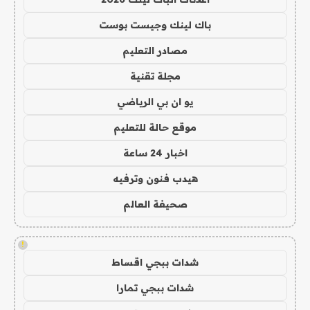
باك لينك وجيست بوست
مصادر التعليم
مجلة تقنية
يو ان بي الرياضي
موقع حالة للتعليم
اخبار 24 ساعة
هيدب فنون وترفيه
صحيفة العالم
!
شدات ببجي اقساط
شدات ببجي تمارا