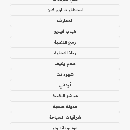
استشارات اون لاين
المعارف
هيدب فيديو
رمح التقنية
رذاذ التجارة
طعم وكيف
شهود نت
أركاني
مباشر التقنية
مدونة صحبة
شرقيات السياحة
موسوعة انوار