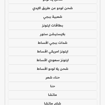
شحن لودو عن طريق الايدي
شعبية ببجي
بطاقات ايتونز
بلايستيشن ستور
شدات ببجي اقساط
ايتونز امريكي اقساط
ايتونز سعودي اقساط
شحن يلا لودو اقساط
حناء شعر
حنا
ماتشا
شاي ماتشا