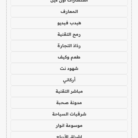
استشارات اون لاين
المعارف
هيدب فيديو
رمح التقنية
رذاذ التجارة
طعم وكيف
شهود نت
أركاني
مباشر التقنية
مدونة صحبة
شرقيات السياحة
موسوعة انوار
اشراق الأرباح