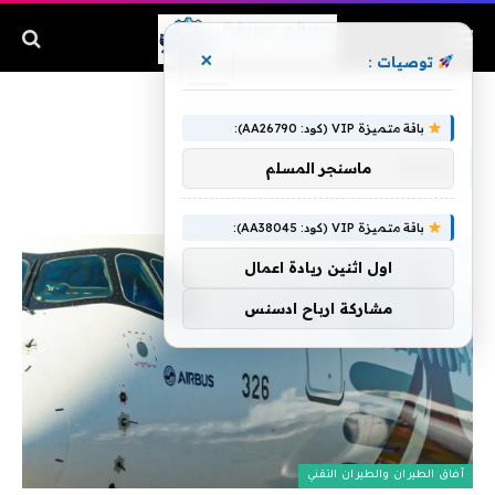
×
توصيات :
الرئيسية
»
يحبها
باقة متميزة VIP (كود: AA26790):
يحبها
ماسنجر المسلم
باقة متميزة VIP (كود: AA38045):
اول اثنين ريادة اعمال
مشاركة ارباح ادسنس
آفاق الطيران والطيران التقني