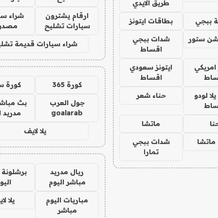
طريق الايدي
ارقام يشترون
شراء سي
 ببجي
بطاقات ايتونز
سيارات تشليح
مصدو
شن ستور
شدات ببجي
شراء سيارات قديمة تشلي
اقساط
 امريكي
ايتونز سعودي
ساط
اقساط
كورة 365
كورة س
ا لودو
حناء شعر
جول العرب
بث مباشر
ساط
goalarab
مدريد ا
نا
ماتشا
يلا لايف
ماتشا
شدات ببجي
تمارا
ريال مدريد
برشلونة 
مباشر اليوم
اليو
مباريات اليوم
يلا لا
مباشر