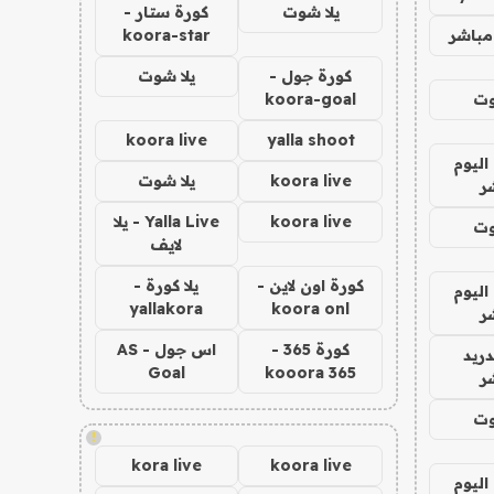
يلا شوت
كورة ستار -
مباشر
koora-star
كورة جول -
يلا شوت
وت
koora-goal
koora live
yalla shoot
اليوم
koora live
يلا شوت
ر
koora live
Yalla Live - يلا
وت
لايف
كورة اون لاين -
يلا كورة -
اليوم
yallakora
koora onl
ر
كورة 365 -
اس جول - AS
دريد
Goal
kooora 365
ر
وت
!
kora live
koora live
اليوم