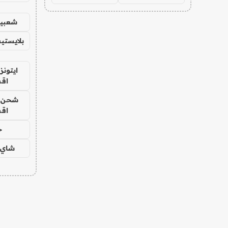
شعبية
بلايستي
ايتونز
اق
شحن يل
اق
ح
شاي 