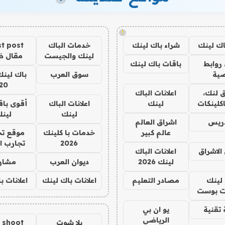
!
اك لينك
شراء باك لينك
خدمات الباك
t post
لينك والجيست
مقال 
روابط
باقات باك لينك
ية
سوق العرب
باك لينك
20
 لنك،
اعلانات الباك
كلينكات
لينك
اعلانات الباك
أقوى باق
لينك
لين
دريس
اشراق العالم
عالم كبير
خدمات با كلينك
موقع تج
2026
تجارب ا
الاشراق
اعلانات الباك
لينك 2026
ديوان العرب
مشار
لينك
مصادر التعليم
اعلانات باك لينك
اعلانات ب
 بوست
تقنية
يو ان بي
الرياضي
يلا شوت
a shoot