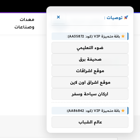
×
توصيات :
معدات
وصناعات
باقة متميزة VIP (كود: AA35872):
الرئيسية
»
يحيينا
ضوء التعليمي
صحيفة برق
يحيينا
موقع اشراقات
موقع اشراق اون لاين
اركان سياحة وسفر
باقة متميزة VIP (كود: AA86842):
عالم الشباب