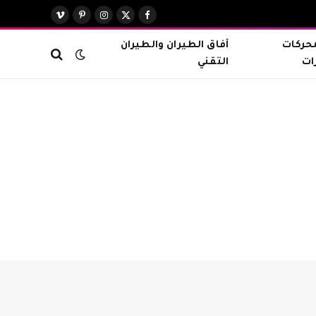
X
فيسبوك
الانستغرام
بينتيريست
فيميو
(Twitter)
محركات
آفاق الطيران والطيران
ات
التقني