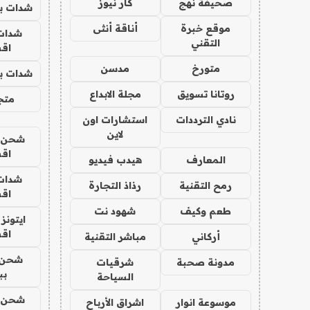
صحيفة نهج
كار نيوز
شدات بب
موقع خبرة
أناقة أنثى
شدات
التقني
اق
متورخ
مدسن
شدات بب
روتانا تسويق
مجلة الابداع
متجر 
نادي الترددات
استشارات اون
لاين
شحن يل
اق
المعارف
هيدب فيديو
شدات
رمح التقنية
رذاذ التجارة
اق
طعم وكيف
شهود نت
ايتونز
اق
أركاني
مباشر التقنية
شحن 
مدونة صحبة
شرقيات
بب
السياحة
شحن يل
موسوعة انوار
اشراق الأرباح