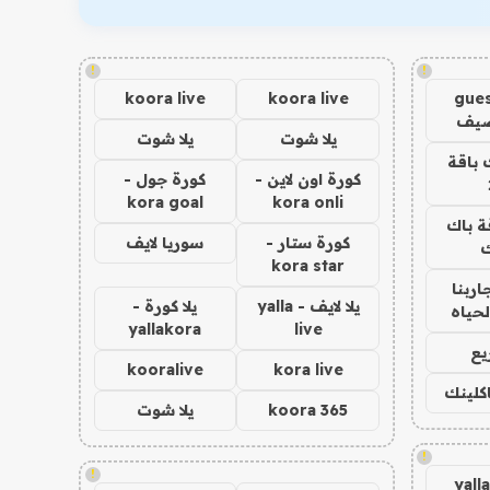
!
!
koora live
koora live
gues
ضيف
يلا شوت
يلا شوت
 باقة
كورة اون لاين -
كورة جول -
kora goal
kora onli
ة باك
كورة ستار -
سوريا لايف
ك
kora star
اربنا
يلا لايف - yalla
يلا كورة -
لحياه
yallakora
live
يع
kooralive
kora live
اكلينك
koora 365
يلا شوت
!
!
yall