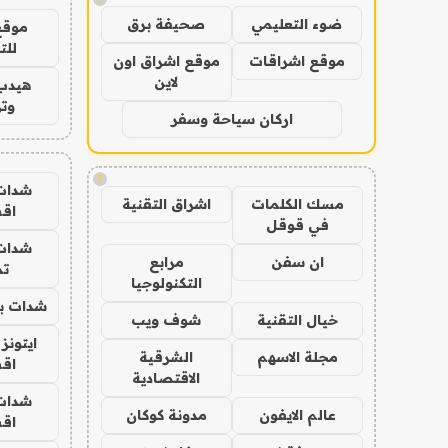
ضوء التعليمي
صحيفة برق
موقع
للت
موقع اشراقات
موقع اشراق اون
لاين
هيدب
وتر
اركان سياحة وسفر
!
شدات
مسك الكلمات
اشراق التقنية
اق
في قوقل
شدات
ان سفن
مرابع
تم
التكنولوجيا
شدات بب
خيال التقنية
شوف ويب
ايتونز
مجلة الاسهم
الشرقية
اق
الاقتصادية
شدات
عالم الايفون
مدونة كوكان
اق