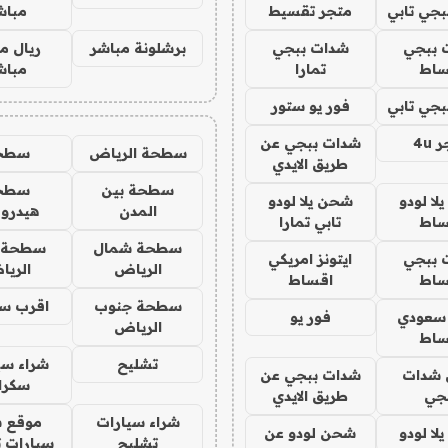
جي تابي
متجر تقسيط
مباش
 ببجي
شدات ببجي
برشلونة مباشر
ريال م
ساط
تمارا
مباش
جي تابي
فور يو ستور
4u
شدات ببجي عن
سطحة الرياض
سطح
طريق الايدي
سطحة بين
سطح
ا لودو
شحن يلا لودو
المدن
هيدرو
ساط
تابي تمارا
سطحة شمال
سطحة 
 ببجي
ايتونز امريكي
الرياض
الري
ساط
اقساط
سطحة جنوب
اقرب س
 سعودي
فور يو
الرياض
ساط
تشليح
شراء سي
شدات
شدات ببجي عن
سكرا
جي
طريق الايدي
شراء سيارات
موقع ش
ا لودو
شحن لودو عن
تشليح
سيارات 