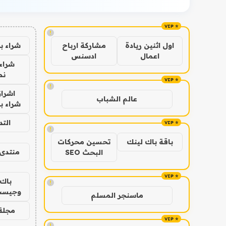
!
شراء ب
اول اثنين ريادة
مشاركة ارباح
اعمال
ادسنس
شراء 
نص
!
اشراق
عالم الشباب
شراء با
الت
!
باقة باك لينك
تحسين محركات
منتدى 
البحث SEO
باك 
!
وجيست
ماسنجر المسلم
مجلة 
!