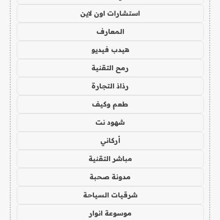
استشارات اون لاين
المعارف
هيدب فيديو
رمح التقنية
رذاذ التجارة
طعم وكيف
شهود نت
أركاني
مباشر التقنية
مدونة صحبة
شرقيات السياحة
موسوعة انوار