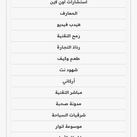
استشارات اون لاين
المعارف
هيدب فيديو
رمح التقنية
رذاذ التجارة
طعم وكيف
شهود نت
أركاني
مباشر التقنية
مدونة صحبة
شرقيات السياحة
موسوعة انوار