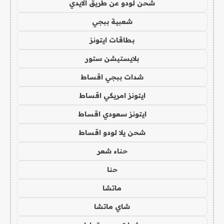
شحن لودو عن طريق الايدي
شعبية ببجي
بطاقات ايتونز
بلايستيشن ستور
شدات ببجي اقساط
ايتونز امريكي اقساط
ايتونز سعودي اقساط
شحن يلا لودو اقساط
حناء شعر
حنا
ماتشا
شاي ماتشا