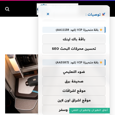
×
توصيات :
الرئيسية
»
يعترف
باقة متميزة VIP (كود: AA11138):
يعترف
باقة باك لينك
تحسين محركات البحث SEO
باقة متميزة VIP (كود: AA35872):
ضوء التعليمي
صحيفة برق
موقع اشراقات
موقع اشراق اون لاين
اركان سياحة وسفر
آفاق الطيران والطيران التقني