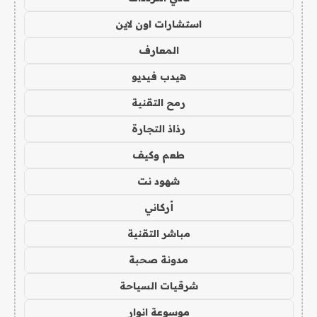
استشارات اون لاين
المعارف
هيدب فيديو
رمح التقنية
رذاذ التجارة
طعم وكيف
شهود نت
أركاني
مباشر التقنية
مدونة صحبة
شرقيات السياحة
موسوعة انوار