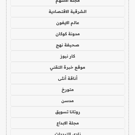
مجلة الاسهم
الشرقية الاقتصادية
عالم الايفون
مدونة كوكان
صحيفة نهج
كار نيوز
موقع خبرة التقني
أناقة أنثى
متورخ
مدسن
روتانا تسويق
مجلة الابداع
نادي الترددات