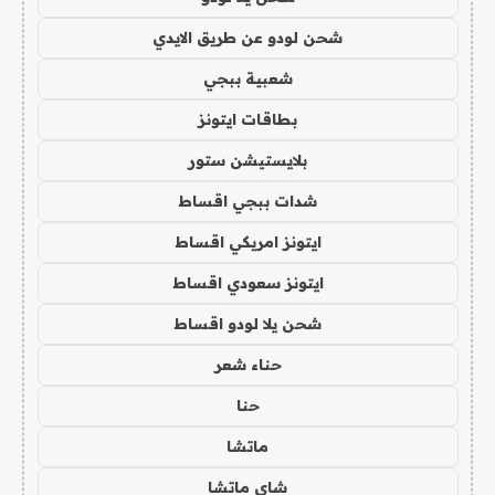
شحن لودو عن طريق الايدي
شعبية ببجي
بطاقات ايتونز
بلايستيشن ستور
شدات ببجي اقساط
ايتونز امريكي اقساط
ايتونز سعودي اقساط
شحن يلا لودو اقساط
حناء شعر
حنا
ماتشا
شاي ماتشا