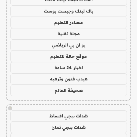
باك لينك وجيست بوست
مصادر التعليم
مجلة تقنية
يو ان بي الرياضي
موقع حالة للتعليم
اخبار 24 ساعة
هيدب فنون وترفيه
صحيفة العالم
!
شدات ببجي اقساط
شدات ببجي تمارا