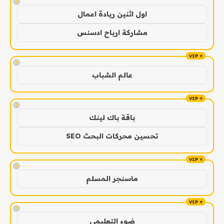
!
اول اثنين ريادة اعمال
مشاركة ارباح ادسنس
!
عالم الشباب
!
باقة باك لينك
تحسين محركات البحث SEO
!
ماسنجر المسلم
!
ضوء التعليمي