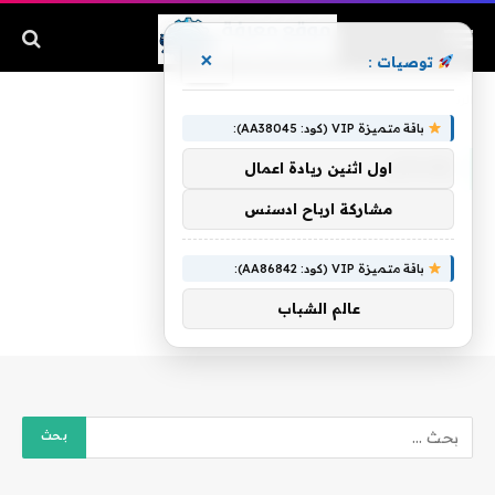
×
توصيات :
الرئيسية
»
يقدمان
باقة متميزة VIP (كود: AA38045):
يقدمان
اول اثنين ريادة اعمال
مشاركة ارباح ادسنس
باقة متميزة VIP (كود: AA86842):
عالم الشباب