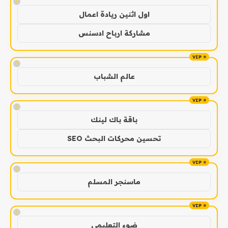
!
اول اثنين ريادة اعمال
مشاركة ارباح ادسنس
!
عالم الشباب
!
باقة باك لينك
تحسين محركات البحث SEO
!
ماسنجر المسلم
!
ضوء التعليمي