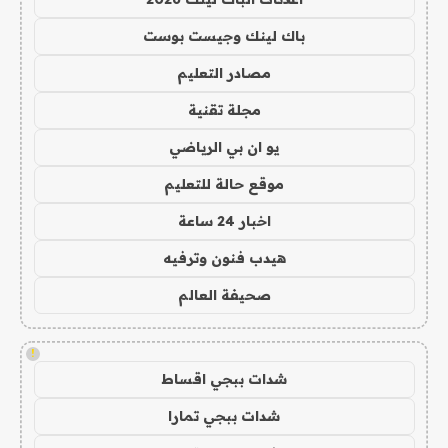
باك لينك وجيست بوست
مصادر التعليم
مجلة تقنية
يو ان بي الرياضي
موقع حالة للتعليم
اخبار 24 ساعة
هيدب فنون وترفيه
صحيفة العالم
!
شدات ببجي اقساط
شدات ببجي تمارا