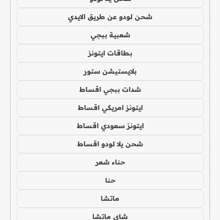
شحن لودو عن طريق الايدي
شعبية ببجي
بطاقات ايتونز
بلايستيشن ستور
شدات ببجي اقساط
ايتونز امريكي اقساط
ايتونز سعودي اقساط
شحن يلا لودو اقساط
حناء شعر
حنا
ماتشا
شاي ماتشا