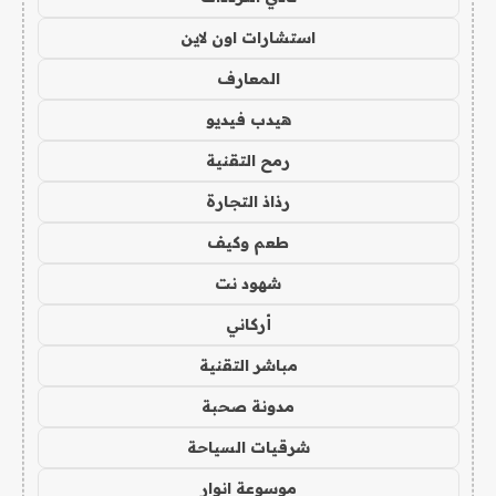
استشارات اون لاين
المعارف
هيدب فيديو
رمح التقنية
رذاذ التجارة
طعم وكيف
شهود نت
أركاني
مباشر التقنية
مدونة صحبة
شرقيات السياحة
موسوعة انوار