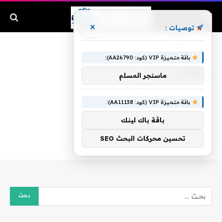
×
توصيات :
الرئيسية
»
조양호
باقة متميزة VIP (كود: AA26790):
조양호
ماسنجر المسلم
باقة متميزة VIP (كود: AA11138):
باقة باك لينك
تحسين محركات البحث SEO