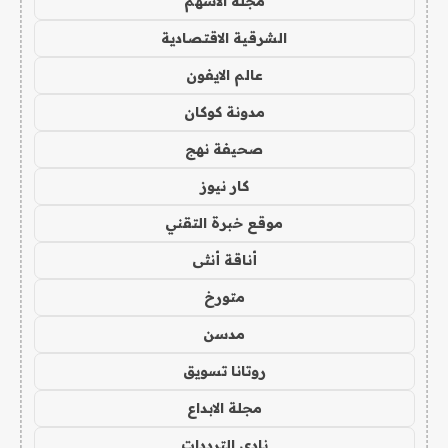
مجلة الاسهم
الشرقية الاقتصادية
عالم الايفون
مدونة كوكان
صحيفة نهج
كار نيوز
موقع خبرة التقني
أناقة أنثى
متورخ
مدسن
روتانا تسويق
مجلة الابداع
نادي الترددات