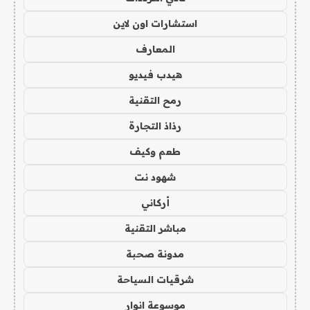
استشارات اون لاين
المعارف
هيدب فيديو
رمح التقنية
رذاذ التجارة
طعم وكيف
شهود نت
أركاني
مباشر التقنية
مدونة صحبة
شرقيات السياحة
موسوعة انوار