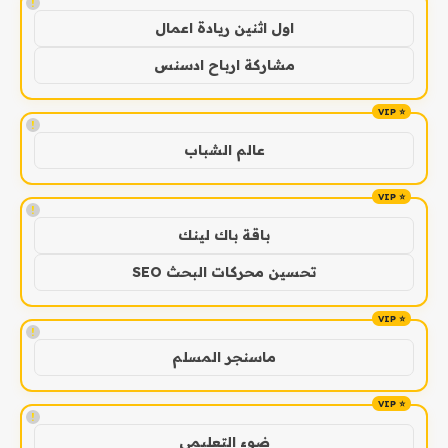
!
اول اثنين ريادة اعمال
مشاركة ارباح ادسنس
!
عالم الشباب
!
باقة باك لينك
تحسين محركات البحث SEO
!
ماسنجر المسلم
!
ضوء التعليمي