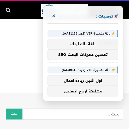
×
توصيات :
الرئيسية
»
Algeria
باقة متميزة VIP (كود: AA11138):
ALGERIA
باقة باك لينك
تحسين محركات البحث SEO
باقة متميزة VIP (كود: AA38045):
اول اثنين ريادة اعمال
مشاركة ارباح ادسنس