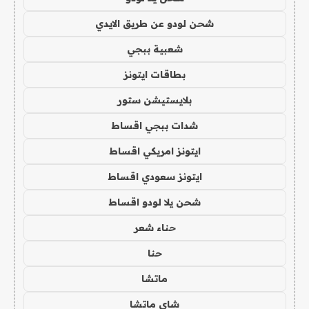
شحن لودو عن طريق الايدي
شعبية ببجي
بطاقات ايتونز
بلايستيشن ستور
شدات ببجي اقساط
ايتونز امريكي اقساط
ايتونز سعودي اقساط
شحن يلا لودو اقساط
حناء شعر
حنا
ماتشا
شاي ماتشا