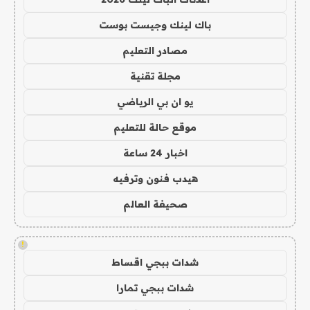
باك لينك وجيست بوست
مصادر التعليم
مجلة تقنية
يو ان بي الرياضي
موقع حالة للتعليم
اخبار 24 ساعة
هيدب فنون وترفيه
صحيفة العالم
!
شدات ببجي اقساط
شدات ببجي تمارا