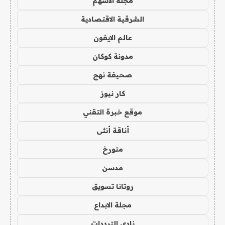
مجلة الاسهم
الشرقية الاقتصادية
عالم الايفون
مدونة كوكان
صحيفة نهج
كار نيوز
موقع خبرة التقني
أناقة أنثى
متورخ
مدسن
روتانا تسويق
مجلة الابداع
نادي الترددات