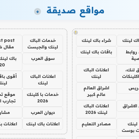
مواقع صديقة
+
!
اك لينك
شراء باك لينك
خدمات الباك
t post
لينك والجيست
مقال 
روابط
باقات باك لينك
ية
سوق العرب
باك لينك
20
 لنك،
اعلانات الباك
كلينكات
لينك
اعلانات الباك
أقوى باق
لينك
لين
دريس
اشراق العالم
عالم كبير
خدمات با كلينك
موقع تج
2026
تجارب ا
الاشراق
اعلانات الباك
لينك 2026
ديوان العرب
مشار
لينك
مصادر التعليم
اعلانات باك لينك
اعلانات ب
 بوست