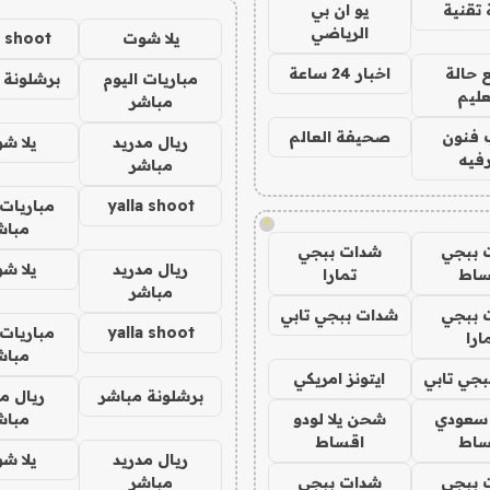
تقنية
يو ان بي
الرياضي
يلا شوت
a shoot
 حالة
اخبار 24 ساعة
مباريات اليوم
برشلونة 
عليم
مباشر
 فنون
صحيفة العالم
ريال مدريد
يلا ش
فيه
مباشر
yalla shoot
مباريات 
!
مباش
 ببجي
شدات ببجي
ريال مدريد
يلا ش
ساط
تمارا
مباشر
 ببجي
شدات ببجي تابي
yalla shoot
مباريات 
ارا
مباش
جي تابي
ايتونز امريكي
برشلونة مباشر
ريال م
 سعودي
شحن يلا لودو
مباش
ساط
اقساط
ريال مدريد
يلا ش
 ببجي
شدات ببجي
مباشر