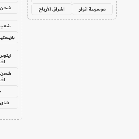
شحن يل
موسوعة انوار
اشراق الأرباح
شعبية
بلايستي
ايتونز
اق
شحن يل
اق
ح
شاي 