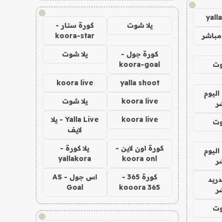
!
!
yall
يلا شوت
كورة ستار -
مباشر
koora-star
كورة جول -
يلا شوت
وت
koora-goal
koora live
yalla shoot
اليوم
koora live
يلا شوت
ر
koora live
Yalla Live - يلا
وت
لايف
كورة اون لاين -
يلا كورة -
اليوم
yallakora
koora onl
ر
كورة 365 -
اس جول - AS
دريد
Goal
kooora 365
ر
وت
!