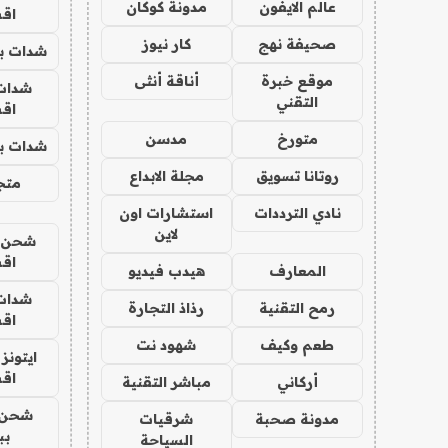
عالم الايفون
مدونة كوكان
اق
صحيفة نهج
كار نيوز
شدات بب
موقع خبرة
أناقة أنثى
شدات
التقني
اق
متورخ
مدسن
شدات بب
روتانا تسويق
مجلة الابداع
متجر 
نادي الترددات
استشارات اون
لاين
شحن يل
اق
المعارف
هيدب فيديو
شدات
رمح التقنية
رذاذ التجارة
اق
طعم وكيف
شهود نت
ايتونز
اق
أركاني
مباشر التقنية
شحن 
مدونة صحبة
شرقيات
بب
السياحة