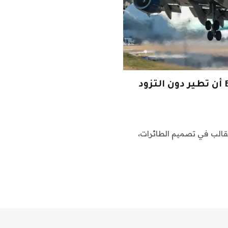
إلى أي مدى يمكن لطائرة Boeing Dreamlifter أن تطير دون التزود
فقط كسر القالب في تصميم الطائرات،