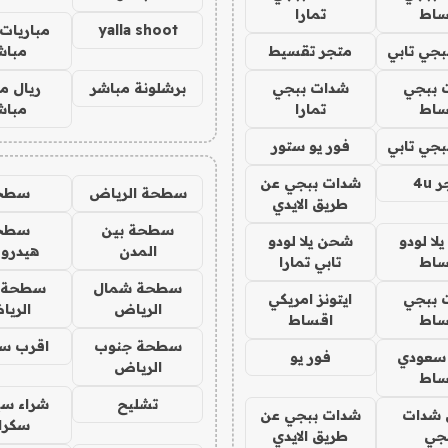
ساط
تمارا
yalla shoot
مباريات 
جي تابي
متجر تقسيط
مباش
 ببجي
شدات ببجي
برشلونة مباشر
ريال م
ساط
تمارا
مباش
جي تابي
فور يو ستور
4u
شدات ببجي عن
سطحة الرياض
سطح
طريق الايدي
سطحة بين
سطح
ا لودو
شحن يلا لودو
المدن
هيدرو
ساط
تابي تمارا
سطحة شمال
سطحة 
 ببجي
ايتونز امريكي
الرياض
الري
ساط
اقساط
سطحة جنوب
اقرب س
 سعودي
فور يو
الرياض
ساط
تشليح
شراء سي
شدات
شدات ببجي عن
سكرا
جي
طريق الايدي