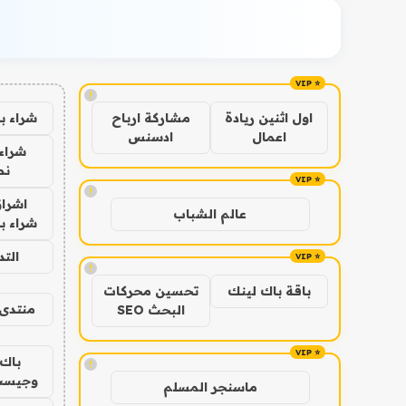
!
شراء ب
اول اثنين ريادة
مشاركة ارباح
اعمال
ادسنس
شراء 
نص
!
اشراق
عالم الشباب
شراء با
الت
!
باقة باك لينك
تحسين محركات
منتدى 
البحث SEO
باك 
!
وجيست
ماسنجر المسلم