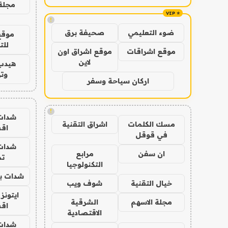
مجلة 
!
ضوء التعليمي
صحيفة برق
موقع
للت
موقع اشراقات
موقع اشراق اون
لاين
هيدب
وتر
اركان سياحة وسفر
!
شدات
مسك الكلمات
اشراق التقنية
اق
في قوقل
شدات
ان سفن
مرابع
تم
التكنولوجيا
شدات بب
خيال التقنية
شوف ويب
ايتونز
مجلة الاسهم
الشرقية
اق
الاقتصادية
شدات