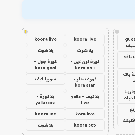
!
!
koora live
koora live
gues
ضيف
يلا شوت
يلا شوت
 باقة
كورة اون لاين -
كورة جول -
kora goal
kora onli
ة باك
كورة ستار -
سوريا لايف
ك
kora star
اربنا
يلا لايف - yalla
يلا كورة -
لحياه
yallakora
live
يع
kooralive
kora live
اكلينك
koora 365
يلا شوت