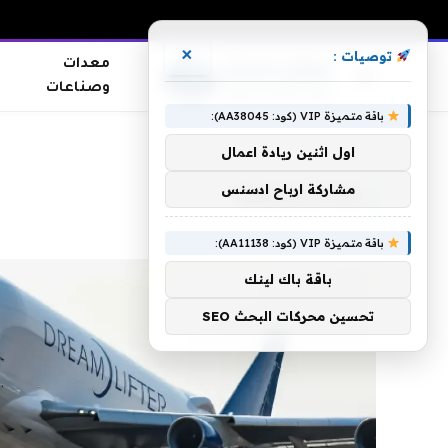
×
توصيات :
معدات
وصناعات
باقة متميزة VIP (كود: AA38045):
الرئيسية
»
Dreamlifter
اول اثنين ريادة اعمال
مشاركة ارباح ادسنس
DREAMLIFTER
باقة متميزة VIP (كود: AA11138):
باقة باك لينك
تحسين محركات البحث SEO