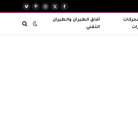
X
فيسبوك
الانستغرام
بينتيريست
فيميو
(Twitter)
محركات
آفاق الطيران والطيران
ات
التقني