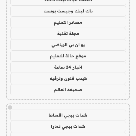
باك لينك وجيست بوست
مصادر التعليم
مجلة تقنية
يو ان بي الرياضي
موقع حالة للتعليم
اخبار 24 ساعة
هيدب فنون وترفيه
صحيفة العالم
!
شدات ببجي اقساط
شدات ببجي تمارا