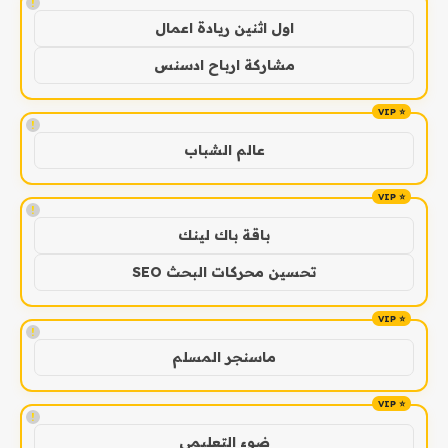
!
اول اثنين ريادة اعمال
مشاركة ارباح ادسنس
!
عالم الشباب
!
باقة باك لينك
تحسين محركات البحث SEO
!
ماسنجر المسلم
!
ضوء التعليمي