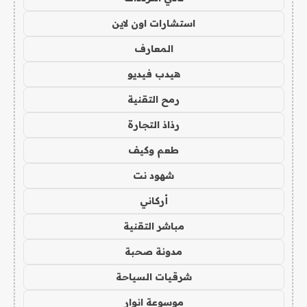
استشارات اون لاين
المعارف
هيدب فيديو
رمح التقنية
رذاذ التجارة
طعم وكيف
شهود نت
أركاني
مباشر التقنية
مدونة صحبة
شرقيات السياحة
موسوعة انوار