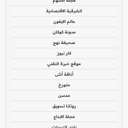
مجلة الاسهم
الشرقية الاقتصادية
عالم الايفون
مدونة كوكان
صحيفة نهج
كار نيوز
موقع خبرة التقني
أناقة أنثى
متورخ
مدسن
روتانا تسويق
مجلة الابداع
نادي الترددات