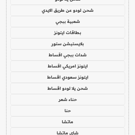
شحن لودو عن طريق الايدي
شعبية ببجي
بطاقات ايتونز
بلايستيشن ستور
شدات ببجي اقساط
ايتونز امريكي اقساط
ايتونز سعودي اقساط
شحن يلا لودو اقساط
حناء شعر
حنا
ماتشا
شاي ماتشا