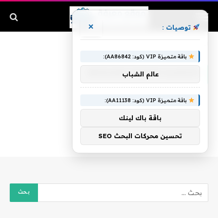
×
توصيات :
الرئيسية
»
mishary rashid alafasy
باقة متميزة VIP (كود: AA86842):
MISHARY RASHID ALAFASY
عالم الشباب
باقة متميزة VIP (كود: AA11138):
باقة باك لينك
تحسين محركات البحث SEO