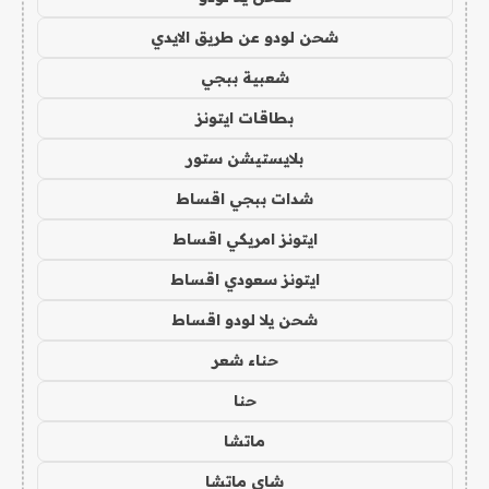
شحن لودو عن طريق الايدي
شعبية ببجي
بطاقات ايتونز
بلايستيشن ستور
شدات ببجي اقساط
ايتونز امريكي اقساط
ايتونز سعودي اقساط
شحن يلا لودو اقساط
حناء شعر
حنا
ماتشا
شاي ماتشا