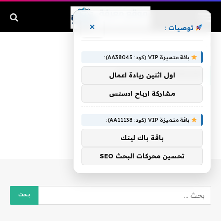
×
توصيات :
الرئيسية
»
mohammed salah
باقة متميزة VIP (كود: AA38045):
MOHAMMED SALAH
اول اثنين ريادة اعمال
مشاركة ارباح ادسنس
باقة متميزة VIP (كود: AA11138):
باقة باك لينك
تحسين محركات البحث SEO