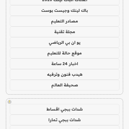
باك لينك وجيست بوست
مصادر التعليم
مجلة تقنية
يو ان بي الرياضي
موقع حالة للتعليم
اخبار 24 ساعة
هيدب فنون وترفيه
صحيفة العالم
!
شدات ببجي اقساط
شدات ببجي تمارا