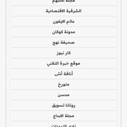
مجلة الاسهم
الشرقية الاقتصادية
عالم الايفون
مدونة كوكان
صحيفة نهج
كار نيوز
موقع خبرة التقني
أناقة أنثى
متورخ
مدسن
روتانا تسويق
مجلة الابداع
نادي الترددات