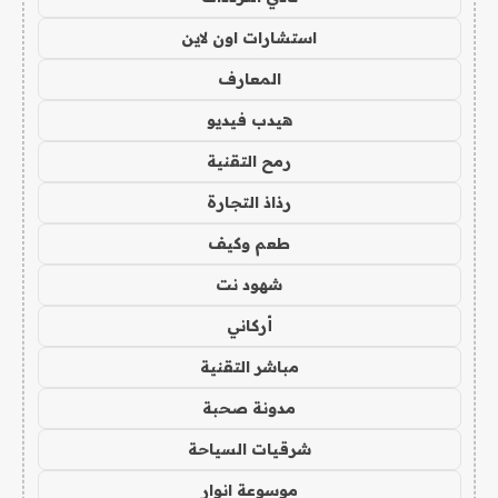
استشارات اون لاين
المعارف
هيدب فيديو
رمح التقنية
رذاذ التجارة
طعم وكيف
شهود نت
أركاني
مباشر التقنية
مدونة صحبة
شرقيات السياحة
موسوعة انوار