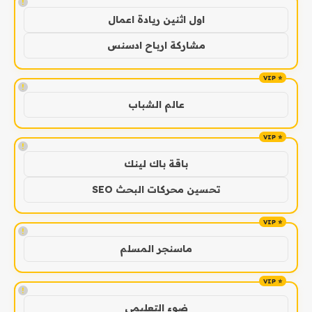
!
اول اثنين ريادة اعمال
مشاركة ارباح ادسنس
!
عالم الشباب
!
باقة باك لينك
تحسين محركات البحث SEO
!
ماسنجر المسلم
!
ضوء التعليمي