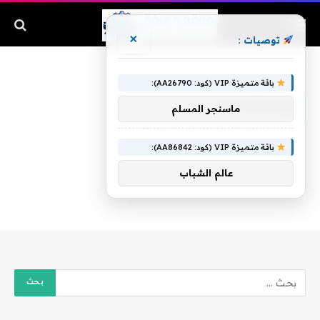
×
توصيات :
الرئيسية
»
@Myanmar
باقة متميزة VIP (كود: AA26790):
@MYANMAR
ماسنجر المسلم
باقة متميزة VIP (كود: AA86842):
عالم الشباب