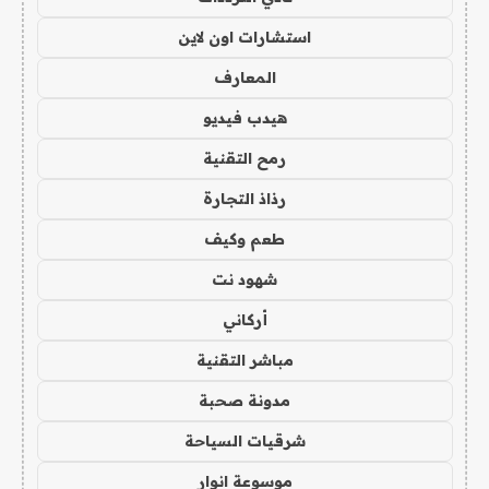
استشارات اون لاين
المعارف
هيدب فيديو
رمح التقنية
رذاذ التجارة
طعم وكيف
شهود نت
أركاني
مباشر التقنية
مدونة صحبة
شرقيات السياحة
موسوعة انوار