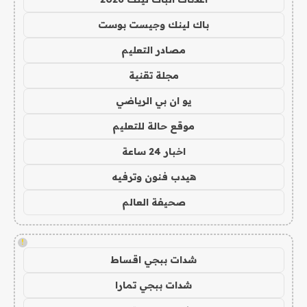
باك لينك وجيست بوست
مصادر التعليم
مجلة تقنية
يو ان بي الرياضي
موقع حالة للتعليم
اخبار 24 ساعة
هيدب فنون وترفيه
صحيفة العالم
!
شدات ببجي اقساط
شدات ببجي تمارا