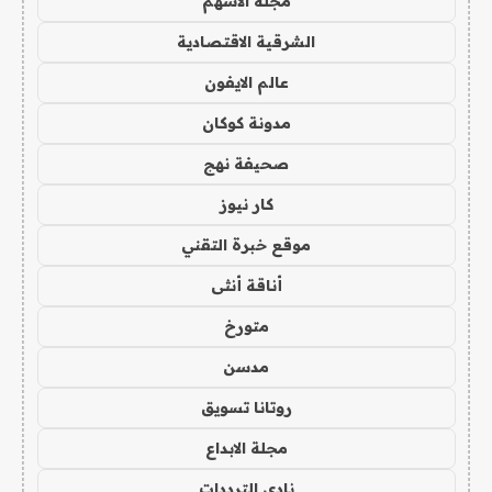
مجلة الاسهم
الشرقية الاقتصادية
عالم الايفون
مدونة كوكان
صحيفة نهج
كار نيوز
موقع خبرة التقني
أناقة أنثى
متورخ
مدسن
روتانا تسويق
مجلة الابداع
نادي الترددات