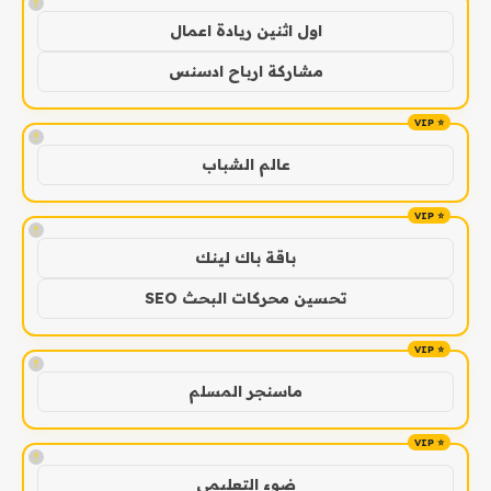
!
اول اثنين ريادة اعمال
مشاركة ارباح ادسنس
!
عالم الشباب
!
باقة باك لينك
تحسين محركات البحث SEO
!
ماسنجر المسلم
!
ضوء التعليمي