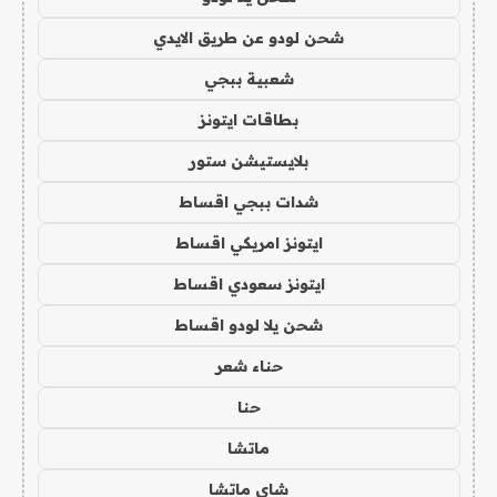
شحن لودو عن طريق الايدي
شعبية ببجي
بطاقات ايتونز
بلايستيشن ستور
شدات ببجي اقساط
ايتونز امريكي اقساط
ايتونز سعودي اقساط
شحن يلا لودو اقساط
حناء شعر
حنا
ماتشا
شاي ماتشا