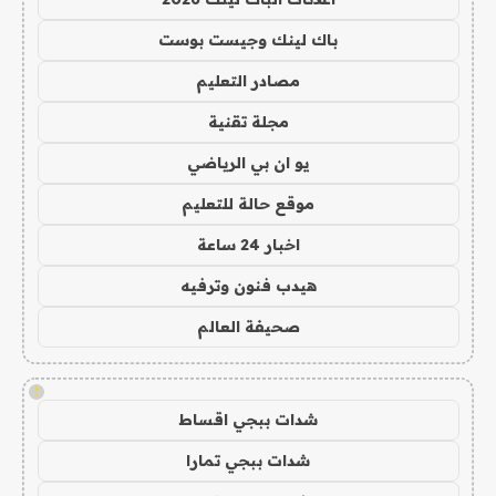
باك لينك وجيست بوست
مصادر التعليم
مجلة تقنية
يو ان بي الرياضي
موقع حالة للتعليم
اخبار 24 ساعة
هيدب فنون وترفيه
صحيفة العالم
!
شدات ببجي اقساط
شدات ببجي تمارا