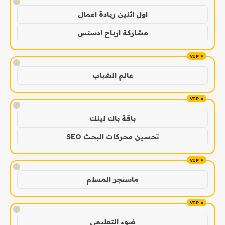
!
اول اثنين ريادة اعمال
مشاركة ارباح ادسنس
!
عالم الشباب
!
باقة باك لينك
تحسين محركات البحث SEO
!
ماسنجر المسلم
!
ضوء التعليمي