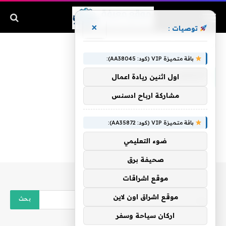
×
توصيات :
الرئيسية
»
quotبلديةquot
باقة متميزة VIP (كود: AA38045):
QUOTبلديةQUOT
اول اثنين ريادة اعمال
مشاركة ارباح ادسنس
باقة متميزة VIP (كود: AA35872):
ضوء التعليمي
صحيفة برق
موقع اشراقات
موقع اشراق اون لاين
اركان سياحة وسفر