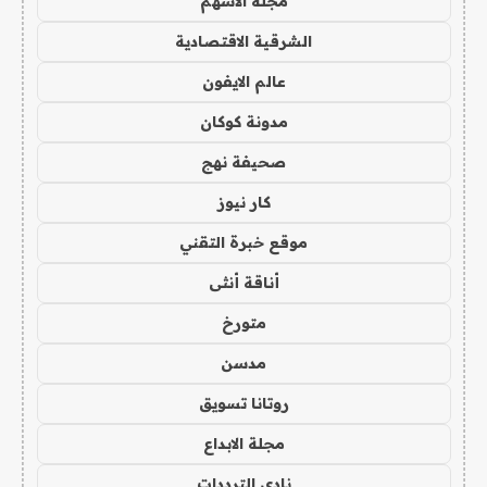
مجلة الاسهم
الشرقية الاقتصادية
عالم الايفون
مدونة كوكان
صحيفة نهج
كار نيوز
موقع خبرة التقني
أناقة أنثى
متورخ
مدسن
روتانا تسويق
مجلة الابداع
نادي الترددات