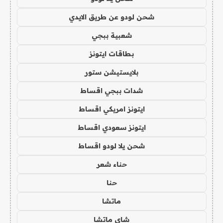
شحن لودو عن طريق الايدي
شعبية ببجي
بطاقات ايتونز
بلايستيشن ستور
شدات ببجي اقساط
ايتونز امريكي اقساط
ايتونز سعودي اقساط
شحن يلا لودو اقساط
حناء شعر
حنا
ماتشا
شاي ماتشا