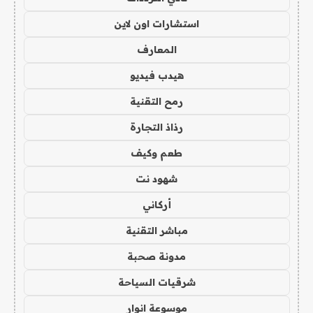
استشارات اون لاين
المعارف
هيدب فيديو
رمح التقنية
رذاذ التجارة
طعم وكيف
شهود نت
أركاني
مباشر التقنية
مدونة صحبة
شرقيات السياحة
موسوعة انوار