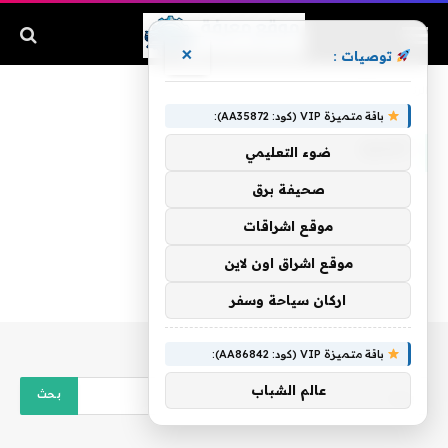
×
توصيات :
الرئيسية
»
quot
باقة متميزة VIP (كود: AA35872):
QUOT
ضوء التعليمي
صحيفة برق
موقع اشراقات
موقع اشراق اون لاين
اركان سياحة وسفر
باقة متميزة VIP (كود: AA86842):
عالم الشباب