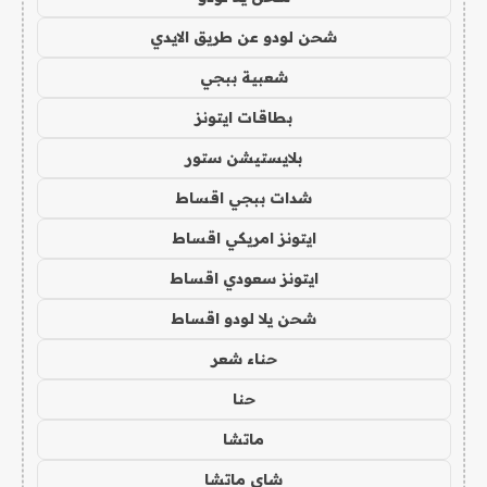
شحن لودو عن طريق الايدي
شعبية ببجي
بطاقات ايتونز
بلايستيشن ستور
شدات ببجي اقساط
ايتونز امريكي اقساط
ايتونز سعودي اقساط
شحن يلا لودو اقساط
حناء شعر
حنا
ماتشا
شاي ماتشا