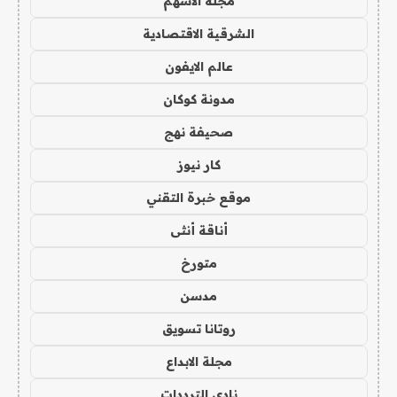
مجلة الاسهم
الشرقية الاقتصادية
عالم الايفون
مدونة كوكان
صحيفة نهج
كار نيوز
موقع خبرة التقني
أناقة أنثى
متورخ
مدسن
روتانا تسويق
مجلة الابداع
نادي الترددات