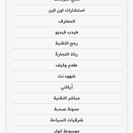
استشارات اون لاين
المعارف
هيدب فيديو
رمح التقنية
رذاذ التجارة
طعم وكيف
شهود نت
أركاني
مباشر التقنية
مدونة صحبة
شرقيات السياحة
موسوعة انوار