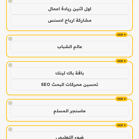
!
اول اثنين ريادة اعمال
مشاركة ارباح ادسنس
!
عالم الشباب
!
باقة باك لينك
تحسين محركات البحث SEO
!
ماسنجر المسلم
!
ضوء التعليمي