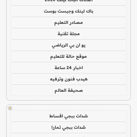
باك لينك وجيست بوست
مصادر التعليم
مجلة تقنية
يو ان بي الرياضي
موقع حالة للتعليم
اخبار 24 ساعة
هيدب فنون وترفيه
صحيفة العالم
!
شدات ببجي اقساط
شدات ببجي تمارا