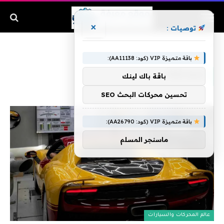
×
توصيات :
الرئيسية
»
Speciale
باقة متميزة VIP (كود: AA11138):
SPECIALE
باقة باك لينك
تحسين محركات البحث SEO
باقة متميزة VIP (كود: AA26790):
ماسنجر المسلم
عالم المحركات والسيارات