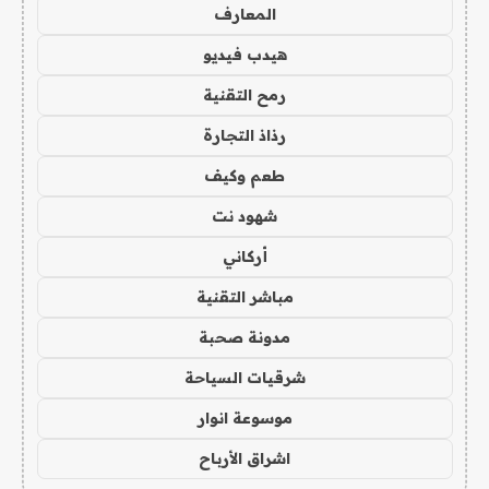
المعارف
هيدب فيديو
رمح التقنية
رذاذ التجارة
طعم وكيف
شهود نت
أركاني
مباشر التقنية
مدونة صحبة
شرقيات السياحة
موسوعة انوار
اشراق الأرباح