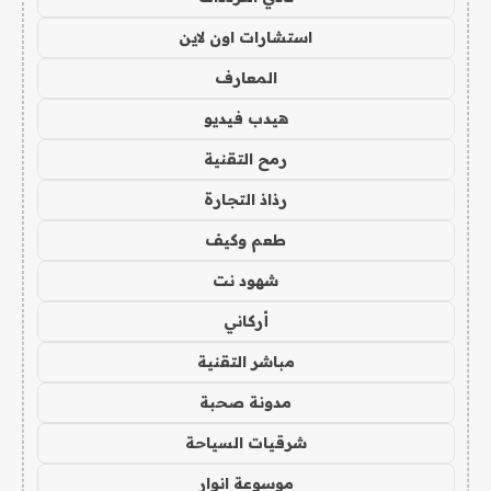
استشارات اون لاين
المعارف
هيدب فيديو
رمح التقنية
رذاذ التجارة
طعم وكيف
شهود نت
أركاني
مباشر التقنية
مدونة صحبة
شرقيات السياحة
موسوعة انوار