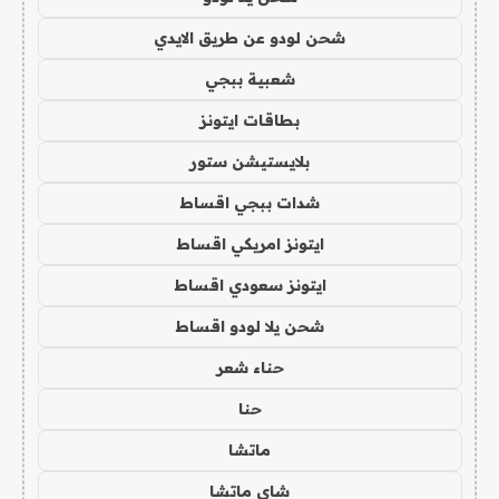
شحن لودو عن طريق الايدي
شعبية ببجي
بطاقات ايتونز
بلايستيشن ستور
شدات ببجي اقساط
ايتونز امريكي اقساط
ايتونز سعودي اقساط
شحن يلا لودو اقساط
حناء شعر
حنا
ماتشا
شاي ماتشا