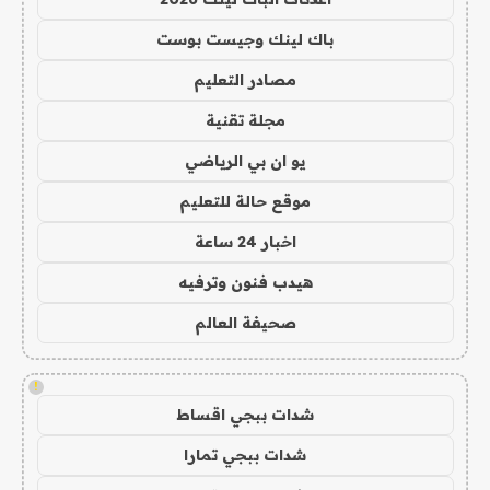
باك لينك وجيست بوست
مصادر التعليم
مجلة تقنية
يو ان بي الرياضي
موقع حالة للتعليم
اخبار 24 ساعة
هيدب فنون وترفيه
صحيفة العالم
!
شدات ببجي اقساط
شدات ببجي تمارا