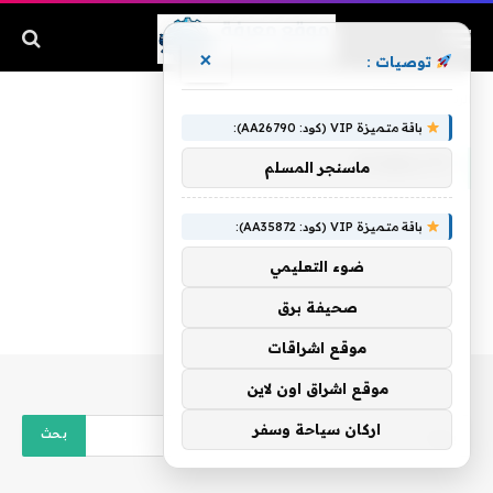
×
توصيات :
الرئيسية
»
stability
باقة متميزة VIP (كود: AA26790):
STABILITY
ماسنجر المسلم
باقة متميزة VIP (كود: AA35872):
ضوء التعليمي
صحيفة برق
موقع اشراقات
موقع اشراق اون لاين
اركان سياحة وسفر