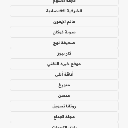
مجلة الاسهم
الشرقية الاقتصادية
عالم الايفون
مدونة كوكان
صحيفة نهج
كار نيوز
موقع خبرة التقني
أناقة أنثى
متورخ
مدسن
روتانا تسويق
مجلة الابداع
نادي الترددات