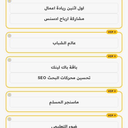
!
اول اثنين ريادة اعمال
مشاركة ارباح ادسنس
!
عالم الشباب
!
باقة باك لينك
تحسين محركات البحث SEO
!
ماسنجر المسلم
!
ضوء التعليمي