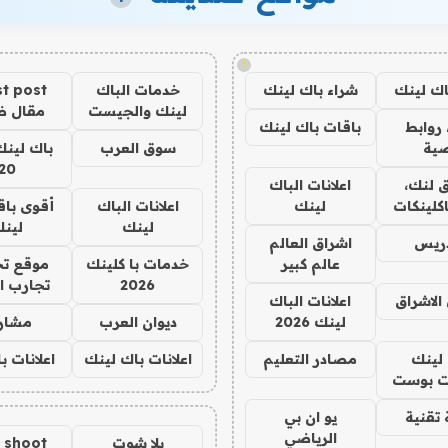
!
اك لينك
شراء باك لينك
خدمات الباك
t post
لينك والجيست
مقال 
روابط
باقات باك لينك
ية
سوق العرب
باك لينك
20
 لنك،
اعلانات الباك
كلينكات
لينك
اعلانات الباك
أقوى باق
لينك
لين
دريس
اشراق العالم
عالم كبير
خدمات با كلينك
موقع تج
2026
تجارب ا
الاشراق
اعلانات الباك
لينك 2026
ديوان العرب
مشار
لينك
مصادر التعليم
اعلانات باك لينك
اعلانات ب
 بوست
تقنية
يو ان بي
الرياضي
يلا شوت
a shoot