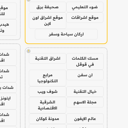
ضوء التعليمي
صحيفة برق
موقع
للت
موقع اشراقات
موقع اشراق اون
لاين
هيدب
وتر
اركان سياحة وسفر
!
شدات
مسك الكلمات
اشراق التقنية
اق
في قوقل
شدات
ان سفن
مرابع
تم
التكنولوجيا
شدات بب
خيال التقنية
شوف ويب
ايتونز
مجلة الاسهم
الشرقية
اق
الاقتصادية
شدات
عالم الايفون
مدونة كوكان
اق