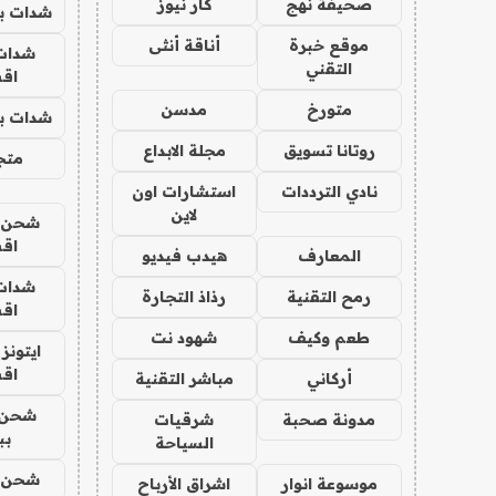
صحيفة نهج
كار نيوز
شدات بب
موقع خبرة
أناقة أنثى
شدات
التقني
اق
متورخ
مدسن
شدات بب
روتانا تسويق
مجلة الابداع
متجر 
نادي الترددات
استشارات اون
لاين
شحن يل
اق
المعارف
هيدب فيديو
شدات
رمح التقنية
رذاذ التجارة
اق
طعم وكيف
شهود نت
ايتونز
اق
أركاني
مباشر التقنية
شحن 
مدونة صحبة
شرقيات
بب
السياحة
شحن يل
موسوعة انوار
اشراق الأرباح