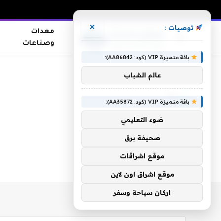
×
توصيات :
معدات
وصناعات
باقة متميزة VIP (كود: AA86842):
الرئيسية
»
TV
عالم الشباب
TV
باقة متميزة VIP (كود: AA35872):
ضوء التعليمي
صحيفة برق
موقع اشراقات
موقع اشراق اون لاين
اركان سياحة وسفر