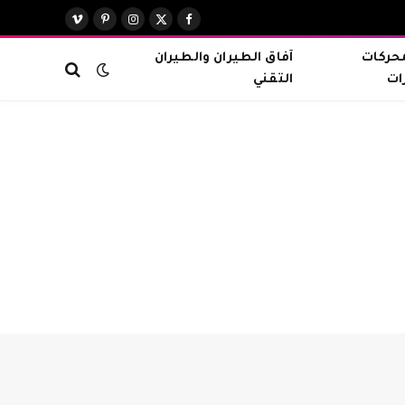
X
فيسبوك
الانستغرام
بينتيريست
فيميو
(Twitter)
محركات
آفاق الطيران والطيران
ات
التقني