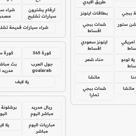
طريق الايدي
ارقام يشترون
شراء سي
 ببجي
بطاقات ايتونز
سيارات تشليح
مصدو
شن ستور
شدات ببجي
شراء سيارات قديمة تشلي
اقساط
 امريكي
ايتونز سعودي
ساط
اقساط
كورة 365
كورة س
ا لودو
حناء شعر
جول العرب
بث مباشر
ساط
goalarab
مدريد ا
نا
ماتشا
يلا لايف
ماتشا
شدات ببجي
تمارا
ريال مدريد
برشلونة 
مباشر اليوم
اليو
مباريات اليوم
يلا لا
مباشر