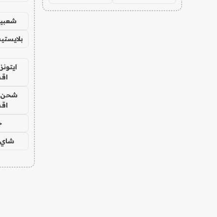
شعبية
بلايستي
ايتونز
اق
شحن يل
اق
ح
شاي 