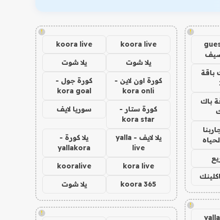
!
!
koora live
koora live
gues
ضيف
يلا شوت
يلا شوت
 باقة
كورة اون لاين -
كورة جول -
kora goal
kora onli
ة باك
كورة ستار -
سوريا لايف
ك
kora star
اربنا
يلا لايف - yalla
يلا كورة -
لحياه
yallakora
live
يع
kooralive
kora live
اكلينك
koora 365
يلا شوت
!
!
yall