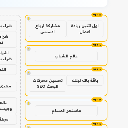
!
شراء ب
اول اثنين ريادة
مشاركة ارباح
اعمال
ادسنس
شراء 
نص
!
اشراق
عالم الشباب
شراء با
الت
!
باقة باك لينك
تحسين محركات
منتدى 
البحث SEO
باك 
!
وجيست
ماسنجر المسلم
مجلة 
!