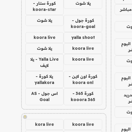
يلا شوت
كورة ستار -
مباشر
koora-star
كورة جول -
يلا شوت
وت
koora-goal
koora live
yalla shoot
اليوم
koora live
يلا شوت
ر
koora live
Yalla Live - يلا
وت
لايف
كورة اون لاين -
يلا كورة -
اليوم
yallakora
koora onl
ر
كورة 365 -
اس جول - AS
دريد
Goal
kooora 365
ر
وت
!
kora live
koora live
اليوم