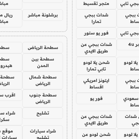
جي تابي
متجر تقسيط
مباش
 ببجي
شدات ببجي
برشلونة مباشر
ريال م
ساط
تمارا
مباش
جي تابي
فور يو ستور
4u
شدات ببجي عن
سطحة الرياض
سطح
طريق الايدي
سطحة بين
سطح
ا لودو
شحن يلا لودو
المدن
هيدرو
ساط
تابي تمارا
سطحة شمال
سطحة 
 ببجي
ايتونز امريكي
الرياض
الري
ساط
اقساط
سطحة جنوب
اقرب س
 سعودي
فور يو
الرياض
ساط
تشليح
شراء سي
شدات
شدات ببجي عن
سكرا
جي
طريق الايدي
شراء سيارات
موقع ش
ا لودو
شحن لودو عن
تشليح
سيارات 