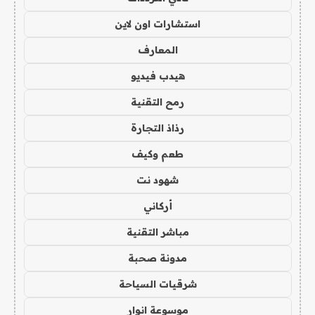
استشارات اون لاين
المعارف
هيدب فيديو
رمح التقنية
رذاذ التجارة
طعم وكيف
شهود نت
أركاني
مباشر التقنية
مدونة صحبة
شرقيات السياحة
موسوعة انوار