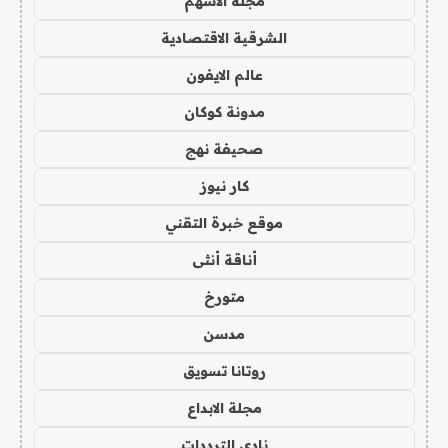
مجلة الاسهم
الشرقية الاقتصادية
عالم الايفون
مدونة كوكان
صحيفة نهج
كار نيوز
موقع خبرة التقني
أناقة أنثى
متورخ
مدسن
روتانا تسويق
مجلة الابداع
نادي الترددات