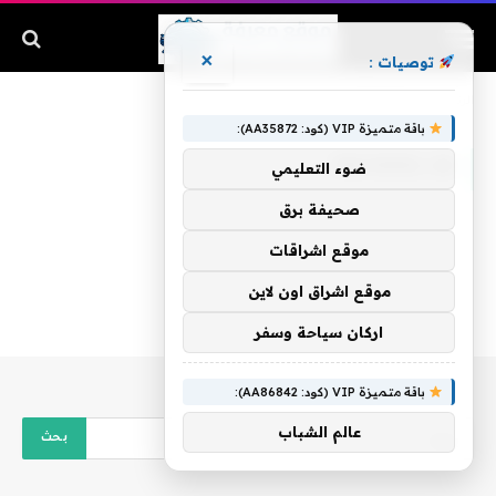
×
توصيات :
الرئيسية
»
VSchool.sa
باقة متميزة VIP (كود: AA35872):
VSCHOOL.SA
ضوء التعليمي
صحيفة برق
موقع اشراقات
موقع اشراق اون لاين
اركان سياحة وسفر
باقة متميزة VIP (كود: AA86842):
عالم الشباب