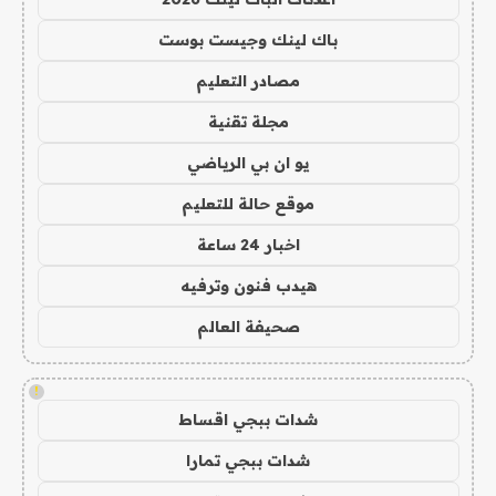
باك لينك وجيست بوست
مصادر التعليم
مجلة تقنية
يو ان بي الرياضي
موقع حالة للتعليم
اخبار 24 ساعة
هيدب فنون وترفيه
صحيفة العالم
!
شدات ببجي اقساط
شدات ببجي تمارا