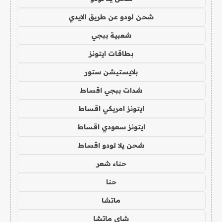
شحن لودو عن طريق الايدي
شعبية ببجي
بطاقات ايتونز
بلايستيشن ستور
شدات ببجي اقساط
ايتونز امريكي اقساط
ايتونز سعودي اقساط
شحن يلا لودو اقساط
حناء شعر
حنا
ماتشا
شاي ماتشا