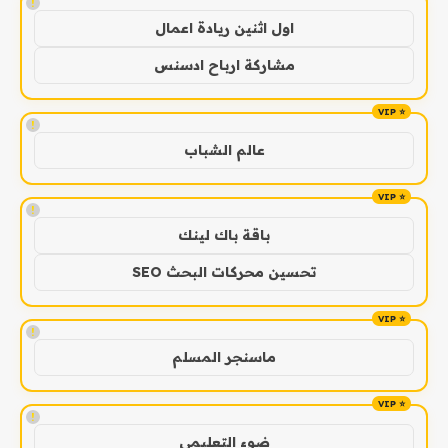
!
اول اثنين ريادة اعمال
مشاركة ارباح ادسنس
!
عالم الشباب
!
باقة باك لينك
تحسين محركات البحث SEO
!
ماسنجر المسلم
!
ضوء التعليمي