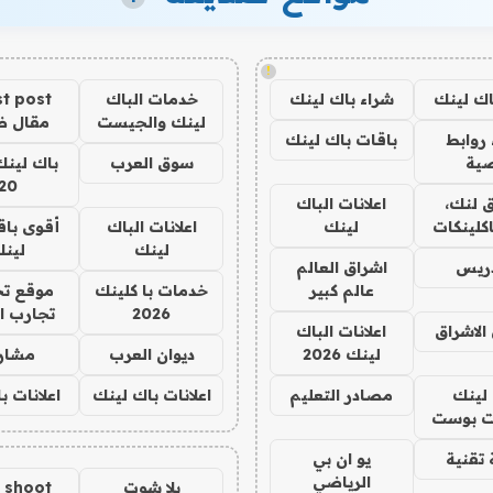
!
اك لينك
شراء باك لينك
خدمات الباك
t post
لينك والجيست
مقال 
روابط
باقات باك لينك
ية
سوق العرب
باك لينك
20
 لنك،
اعلانات الباك
كلينكات
لينك
اعلانات الباك
أقوى باق
لينك
لين
دريس
اشراق العالم
عالم كبير
خدمات با كلينك
موقع تج
2026
تجارب ا
الاشراق
اعلانات الباك
لينك 2026
ديوان العرب
مشار
لينك
مصادر التعليم
اعلانات باك لينك
اعلانات ب
 بوست
تقنية
يو ان بي
الرياضي
يلا شوت
a shoot