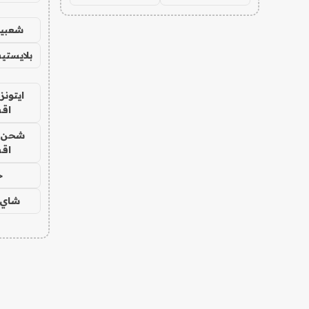
شعبية
بلايستي
ايتونز
اق
شحن يل
اق
ح
شاي 