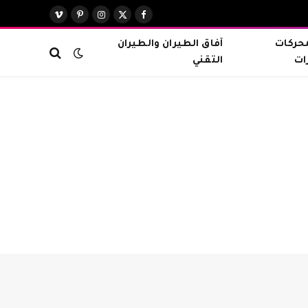
X
فيسبوك
الانستغرام
بينتيريست
فيميو
(Twitter)
محركات
آفاق الطيران والطيران
ات
التقني