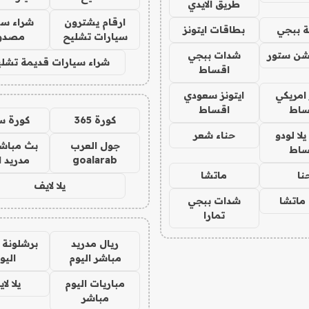
طريق الايدي
ارقام يشترون
شراء سي
 ببجي
بطاقات ايتونز
سيارات تشليح
مصدو
شن ستور
شدات ببجي
شراء سيارات قديمة تشلي
اقساط
 امريكي
ايتونز سعودي
ساط
اقساط
كورة 365
كورة س
ا لودو
حناء شعر
جول العرب
بث مباشر
ساط
goalarab
مدريد ا
نا
ماتشا
يلا لايف
ماتشا
شدات ببجي
تمارا
ريال مدريد
برشلونة 
مباشر اليوم
اليو
مباريات اليوم
يلا لا
مباشر