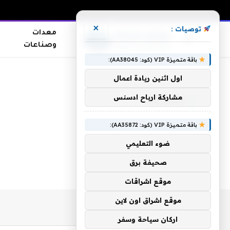
×
توصيات :
معدات
وصناعات
باقة متميزة VIP (كود: AA38045):
الرئيسية
»
Xeomin
اول اثنين ريادة اعمال
مشاركة ارباح ادسنس
XEOMIN
باقة متميزة VIP (كود: AA35872):
ضوء التعليمي
صحيفة برق
موقع اشراقات
موقع اشراق اون لاين
اركان سياحة وسفر