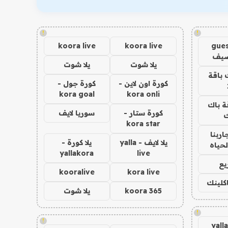
!
!
koora live
koora live
gues
ضيف
يلا شوت
يلا شوت
 باقة
كورة اون لاين -
كورة جول -
kora goal
kora onli
ة باك
كورة ستار -
سوريا لايف
ك
kora star
اربنا
يلا لايف - yalla
يلا كورة -
لحياه
yallakora
live
يع
kooralive
kora live
اكلينك
koora 365
يلا شوت
!
!
yall