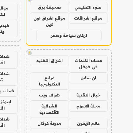
ضوء التعليمي
صحيفة برق
موقع
للت
موقع اشراقات
موقع اشراق اون
لاين
هيدب
وتر
اركان سياحة وسفر
!
شدات
مسك الكلمات
اشراق التقنية
اق
في قوقل
شدات
ان سفن
مرابع
تم
التكنولوجيا
شدات بب
خيال التقنية
شوف ويب
ايتونز
مجلة الاسهم
الشرقية
اق
الاقتصادية
شدات
عالم الايفون
مدونة كوكان
اق