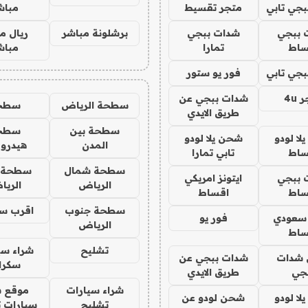
جي تابي
متجر تقسيط
مباش
 ببجي
شدات ببجي
برشلونة مباشر
ريال م
ساط
تمارا
مباش
جي تابي
فور يو ستور
4u
شدات ببجي عن
سطحة الرياض
سطح
طريق الايدي
سطحة بين
سطح
ا لودو
شحن يلا لودو
المدن
هيدرو
ساط
تابي تمارا
سطحة شمال
سطحة 
 ببجي
ايتونز امريكي
الرياض
الري
ساط
اقساط
سطحة جنوب
اقرب س
 سعودي
فور يو
الرياض
ساط
تشليح
شراء سي
شدات
شدات ببجي عن
سكرا
جي
طريق الايدي
شراء سيارات
موقع ش
ا لودو
شحن لودو عن
تشليح
سيارات 