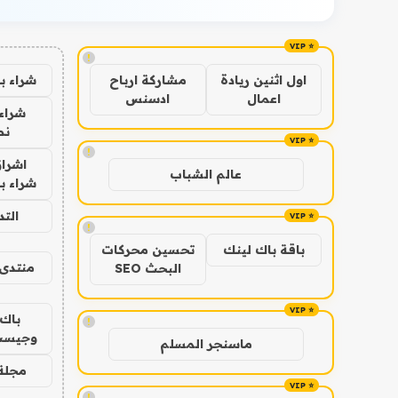
!
شراء ب
اول اثنين ريادة
مشاركة ارباح
اعمال
ادسنس
شراء 
نص
!
اشراق
عالم الشباب
شراء با
الت
!
باقة باك لينك
تحسين محركات
منتدى 
البحث SEO
باك 
!
وجيست
ماسنجر المسلم
مجلة 
!