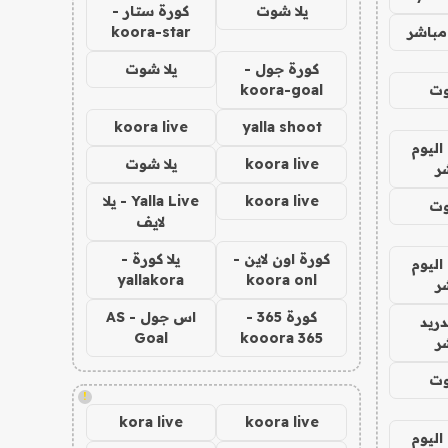
يلا شوت
كورة ستار -
مباشر
koora-star
كورة جول -
يلا شوت
وت
koora-goal
koora live
yalla shoot
اليوم
koora live
يلا شوت
ر
koora live
Yalla Live - يلا
وت
لايف
كورة اون لاين -
يلا كورة -
اليوم
yallakora
koora onl
ر
كورة 365 -
اس جول - AS
دريد
Goal
kooora 365
ر
وت
!
kora live
koora live
اليوم