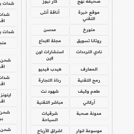
صحيفة نهج
كار نيوز
شدات بب
موقع خبرة
أناقة أنثى
شدات
التقني
اق
متورخ
مدسن
شدات بب
روتانا تسويق
مجلة الابداع
متجر 
نادي الترددات
استشارات اون
لاين
شحن يل
اق
المعارف
هيدب فيديو
شدات
رمح التقنية
رذاذ التجارة
اق
طعم وكيف
شهود نت
ايتونز
اق
أركاني
مباشر التقنية
شحن 
مدونة صحبة
شرقيات
بب
السياحة
شحن يل
موسوعة انوار
اشراق الأرباح