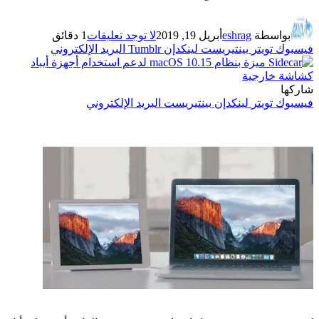
بواسطة
eshrag
أبريل 19, 2019
لا توجد تعليقات
1 دقائق
فيسبوك
تويتر
بينتيريست
لينكدإن
Tumblr
البريد الإلكتروني
شاركها
فيسبوك
تويتر
لينكدإن
بينتيريست
البريد الإلكتروني