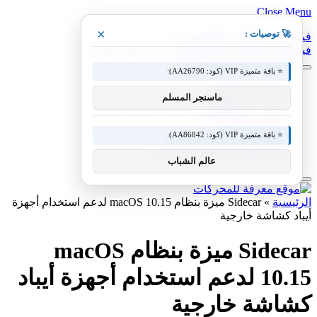
Close Menu
×
🚀 توصيات :
فيسبوك
X (Twitter)
الانستغرام
فيسبوك
X (Twitter)
الانستغرام
بينتيريست
فيميو
⭐ باقة متميزة VIP (كود: AA26790):
معدات وصناعات
ماسنجر المسلم
سيارات ومعدات
مختبر معرفة التقني
منوعات التقنية
⭐ باقة متميزة VIP (كود: AA86842):
عالم المحركات والسيارات
آفاق الطيران والطيران التقني
عالم الشباب
الرئيسية
»
Sidecar ميزة بنظام macOS 10.15 لدعم استخدام أجهزة
أيباد كشاشة خارجية
Sidecar ميزة بنظام macOS
10.15 لدعم استخدام أجهزة أيباد
كشاشة خارجية