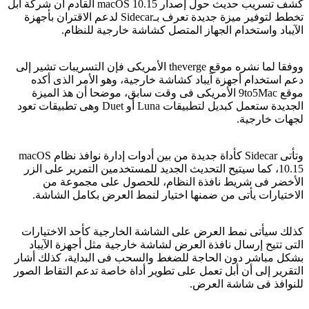
كشف تسريب حديث حول إصدار macOS 10.15 القادم أن شركة أبل
تخطط لتوفير ميزة جديدة تعرف بـSidecar لدعم الاقتران بأجهزة
الآيباد واستخدام الجهاز المتصل كشاشة خارجية للنظام.
ووفقا لما نشره موقع theverge الأمريكى فإن التسريبات تشير إلى
دعم استخدام أجهزة آيباد كشاشة خارجية، وهو الأمر الذى أكده
موقع 9to5Mac الأمريكى فى وقت سابق، موضحا أن هذ الميزة
الجديدة ستعمل كبديل لتطبيقات Luna أو Duet وهى تطبيقات تعود
لجهات خارجية.
وتأتى Sidecar كأداة جديدة من بين أدوات إدارة نوافذ نظام macOS
10.15، كما سيتيح التحديث الجديد للمستخدمين التمرير على الزر
الأخضر فى شريط نافذة النظام، للحصول على مجموعة من
الاختيارات يأتى من ضمنها اختيار لنمط العرض بكامل الشاشة.
كذلك سيأتى نمط العرض على الشاشة الخارجية كأحد الاختيارات
التى تتيح إرسال نافذة العرض لشاشة خارجية مثل أجهزة الآيباد
بشكل مباشر دون الحاجة للضغط والسحب فى البداية، كذلك أشار
التقرير إلى أن أبل تعمل على تطوير أداة خاصة تدعم التقاط الصور
للنوافذ فى شاشة العرض.