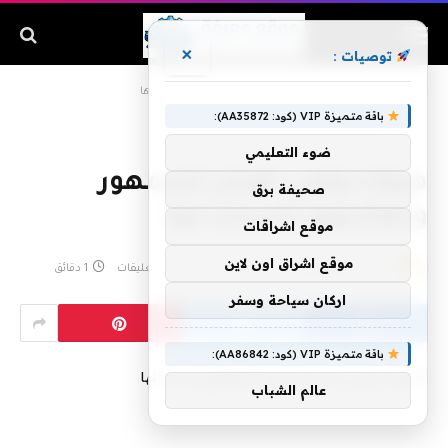
×
توصيات :
الرئيسية
»
هيفاء وهبي تعتذر للجمهور وتطالبهم بالدعاء لها
باقة متميزة VIP (كود: AA35872):
ضوء التعليمي
هيفاء وهبي تعتذر للجمهور
صحيفة برق
وتطالبهم بالدعاء لها
موقع اشراقات
موقع اشراق اون لاين
بواسطة
admin
يونيو 4, 2019
لا توجد تعليقات
1 دقائق
اركان سياحة وسفر
باقة متميزة VIP (كود: AA86842):
عالم الشباب