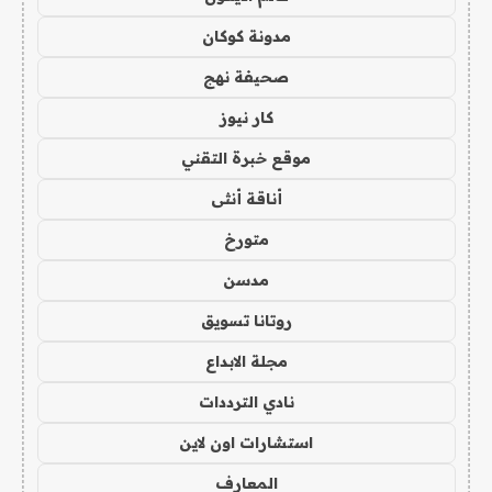
مدونة كوكان
صحيفة نهج
كار نيوز
موقع خبرة التقني
أناقة أنثى
متورخ
مدسن
روتانا تسويق
مجلة الابداع
نادي الترددات
استشارات اون لاين
المعارف