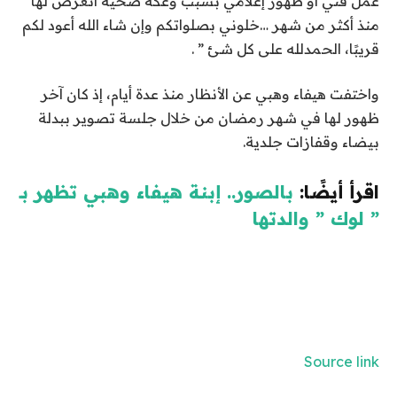
عمل فنّي أو ظهور إعلامي بسبب وعكة صحيّة أتعرض لها
منذ أكثر من شهر …خلوني بصلواتكم وإن شاء الله أعود لكم
قريبًا، الحمدلله على كل شئ ” .
واختفت هيفاء وهبي عن الأنظار منذ عدة أيام، إذ كان آخر
ظهور لها في شهر رمضان من خلال جلسة تصوير ببدلة
بيضاء وقفازات جلدية.
اقرأ أيضًا:
بالصور.. إبنة هيفاء وهبي تظهر بـ
” لوك ” والدتها
Source link