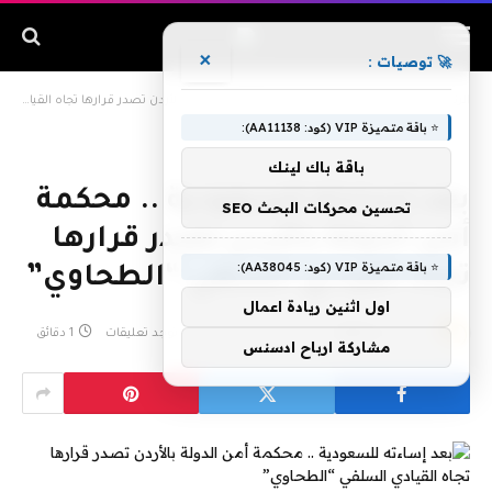
×
🚀 توصيات :
الرئيسية
»
بعد إساءته للسعودية .. محكمة أمن الدولة بالأردن تصدر قرارها تجاه القيادي السلفي “الطحاوي”
⭐ باقة متميزة VIP (كود: AA11138):
باقة باك لينك
بعد إساءته للسعودية .. محكمة
تحسين محركات البحث SEO
أمن الدولة بالأردن تصدر قرارها
⭐ باقة متميزة VIP (كود: AA38045):
تجاه القيادي السلفي “الطحاوي”
اول اثنين ريادة اعمال
بواسطة
admin
ديسمبر 30, 2019
لا توجد تعليقات
1 دقائق
مشاركة ارباح ادسنس