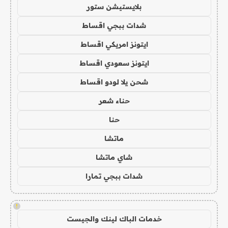
بلايستيشن ستور
شدات ببجي اقساط
ايتونز امريكي اقساط
ايتونز سعودي اقساط
شحن يلا لودو اقساط
حناء شعر
حنا
ماتشا
شاي ماتشا
شدات ببجي تمارا
!
خدمات الباك لينك والجيست