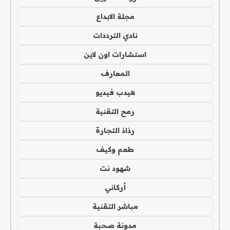
مجلة الابداع
نادي الترددات
استشارات اون لاين
المعارف
هيدب فيديو
رمح التقنية
رذاذ التجارة
طعم وكيف
شهود نت
أركاني
مباشر التقنية
مدونة صحبة