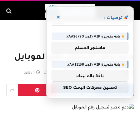
×
توصيات :
الرئيسية
»
دعم مصر تسجيل رقم الموبايل
باقة متميزة VIP (كود: AA26790):
ماسنجر المسلم
دعم مصر تسجيل رقم الموبايل
باقة متميزة VIP (كود: AA11138):
بواسطة
فبراير 26, 2020
لا توجد تعليقات
1 دقائق
باقة باك لينك
تحسين محركات البحث SEO