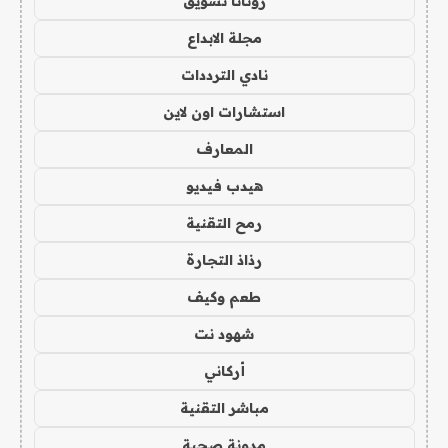
روتانا تسويق
مجلة الابداع
نادي الترددات
استشارات اون لاين
المعارف
هيدب فيديو
رمح التقنية
رذاذ التجارة
طعم وكيف
شهود نت
أركاني
مباشر التقنية
مدونة صحبة