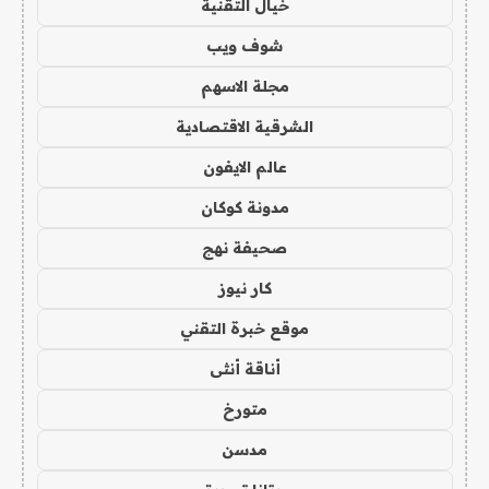
خيال التقنية
شوف ويب
مجلة الاسهم
الشرقية الاقتصادية
عالم الايفون
مدونة كوكان
صحيفة نهج
كار نيوز
موقع خبرة التقني
أناقة أنثى
متورخ
مدسن