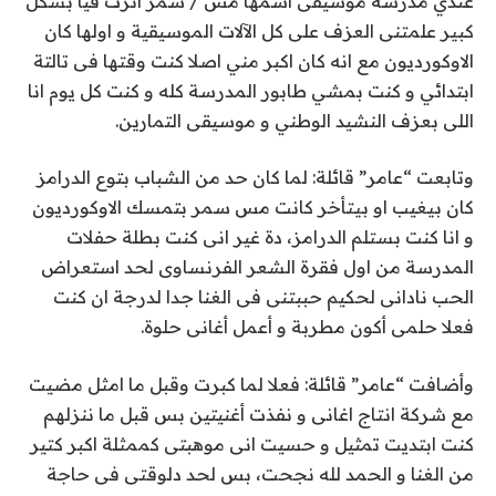
عندي مدرسة موسيقى اسمها مس / سمر اثرت فيا بشكل
كبير علمتنى العزف على كل الآلات الموسيقية و اولها كان
الاوكورديون مع انه كان اكبر مني اصلا كنت وقتها فى تالتة
ابتدائي و كنت بمشي طابور المدرسة كله و كنت كل يوم انا
اللى بعزف النشيد الوطني و موسيقى التمارين.
وتابعت “عامر” قائلة: لما كان حد من الشباب بتوع الدرامز
كان بيغيب او بيتأخر كانت مس سمر بتمسك الاوكورديون
و انا كنت بستلم الدرامز، دة غير انى كنت بطلة حفلات
المدرسة من اول فقرة الشعر الفرنساوى لحد استعراض
الحب نادانى لحكيم حببتنى فى الغنا جدا لدرجة ان كنت
فعلا حلمى أكون مطربة و أعمل أغانى حلوة.
وأضافت “عامر” قائلة: فعلا لما كبرت وقبل ما امثل مضيت
مع شركة انتاج اغانى و نفذت أغنيتين بس قبل ما ننزلهم
كنت ابتديت تمثيل و حسيت انى موهبتى كممثلة اكبر كتير
من الغنا و الحمد لله نجحت، بس لحد دلوقتى فى حاجة