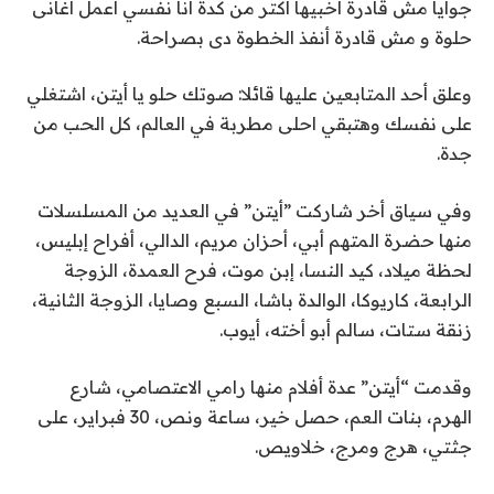
جوايا مش قادرة اخبيها اكتر من كدة انا نفسي اعمل اغانى
حلوة و مش قادرة أنفذ الخطوة دى بصراحة.
وعلق أحد المتابعين عليها قائلا: صوتك حلو يا أيتن، اشتغلي
على نفسك وهتبقي احلى مطربة في العالم، كل الحب من
جدة.
وفي سياق أخر شاركت ”أيتن” في العديد من المسلسلات
منها حضرة المتهم أبي، أحزان مريم، الدالي، أفراح إبليس،
لحظة ميلاد، كيد النسا، إبن موت، فرح العمدة، الزوجة
الرابعة، كاريوكا، الوالدة باشا، السبع وصايا، الزوجة الثانية،
زنقة ستات، سالم أبو أخته، أيوب.
وقدمت “أيتن” عدة أفلام منها رامي الاعتصامي، شارع
الهرم، بنات العم، حصل خير، ساعة ونص، 30 فبراير، على
جثتي، هرج ومرج، خلاويص.