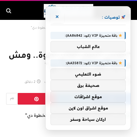
×
توصيات :
الرئيسية
»
“نفسي أعمل أغاني حلوة.. ومش قادرة أنفذ الخطوة دي”
باقة متميزة VIP (كود: AA86842):
عالم الشباب
“نفسي أعمل أغاني حلوة.. ومش
باقة متميزة VIP (كود: AA35872):
قادرة أنفذ الخطوة دي”
ضوء التعليمي
بواسطة
مارس 3, 2020
لا توجد تعليقات
2 دقائق
صحيفة برق
موقع اشراقات
موقع اشراق اون لاين
اركان سياحة وسفر